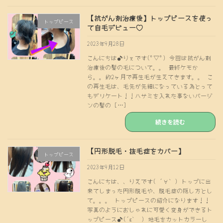
【抗がん剤治療後】トップピースを使っ
トップピース
て自毛デビュー♡
2023年9月28日
こんにちは♪りぇです(°▽°) 今回は抗がん剤
治療後の髪の毛について。。 最終ケモか
ら。。約2ヶ月で再生毛が生えてきます。。 こ
の再生毛は、毛先が先細になっている為とって
もデリケート！！ハサミを入れた事ないバージ
ンの髪の […]
続きを読む
【円形脱毛・抜毛症をカバー】
トップピース
2023年9月12日
こんにちは、、りえです( ´∀｀) トップに出
来てしまった円形脱毛や、脱毛症の隠し方とし
て。。。 トップピースの紹介になります！！
写真のようにおしゃれに可愛く変身ができるト
ップピース♪(´ε｀ ) 地毛をカットカラーし