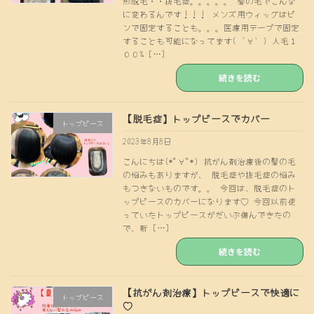
形脱毛・・抜毛症。。。。。 髪の毛でこんな
に変わるんです！！！ メンズ用ウィッグはピ
ンで固定することも。。。医療用テープで固定
することも可能になってます( ´∀｀) 人毛１
００% […]
続きを読む
【脱毛症】トップピースでカバー
トップピース
2023年8月8日
こんにちは(*ﾟ∀ﾟ*) 抗がん剤治療後の髪の毛
の悩みもありますが、 脱毛症や抜毛症の悩み
もつきないものです。。 今回は、脱毛症のト
ップピースのカバーになります♡ 今回以前使
っていたトップピースがだいぶ傷んできたの
で、新 […]
続きを読む
【抗がん剤治療】トップピースで快適に
トップピース
♡