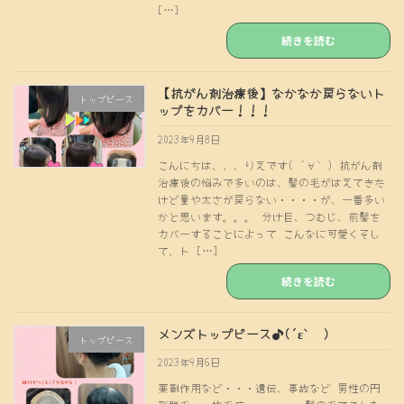
[…]
続きを読む
【抗がん剤治療後】なかなか戻らないト
トップピース
ップをカバー！！！
2023年9月8日
こんにちは、、、りえです( ´∀｀) 抗がん剤
治療後の悩みで多いのは、髪の毛がはえてきた
けど量や太さが戻らない・・・・が、一番多い
かと思います。。。 分け目、つむじ、前髪を
カバーすることによって こんなに可愛くそし
て、ト […]
続きを読む
メンズトップピース♪(´ε｀ )
トップピース
2023年9月6日
薬副作用など・・・遺伝、事故など 男性の円