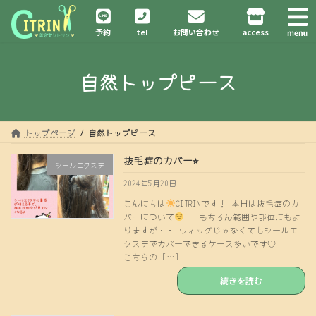
コ
ナ
ン
ビ
予約
tel
お問い合わせ
access
テ
ゲ
ン
ー
ツ
シ
自然トップピース
へ
ョ
ス
ン
キ
に
ッ
移
プ
動
トップページ
自然トップピース
抜毛症のカバー⭐︎
シールエクステ
2024年5月20日
こんにちは
CITRINです！ 本日は抜毛症のカ
バーについて
もちろん範囲や部位にもよ
りますが・・ ウィッグじゃなくてもシールエ
クステでカバーできるケース多いです♡
こちらの […]
続きを読む