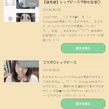
【抜毛症】トップピースで安心生活♡
抜毛症
2024年2月26日
こんにちは。。りぇです♪( ´θ｀)ノ
Instagramは更新しているのですが。。なかな
か ホームページブログが更新していなく
て。。本当、、すみません(￣∇￣) 抜毛症の
お客様のトップピースのビフォーアフターの写
真にな […]
続きを読む
コラボ♡トップピース
トップピース
2024年2月2日
なかなかホームページのblogが更新できてなく
てすみません。。(T ^ T) Instagramをみてい
ただけると。。最新の私を確認する事ができま
す！！ 今回★ついにできちゃいました！！ --
---コラボ♡トップピース- […]
続きを読む