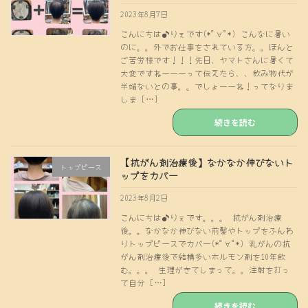
2023年8月7日
こんにちは♪りぇです(*ﾟ∀ﾟ*) こんなに暑い
のに。。外でお仕事をされている方。。ほんと
ご苦労様です！！！先日、ヤマトさんに暑くて
大変ですねーーーって伝えたら、、飲み物代が
半端ないとの事。。でしょーーね！ってなりま
しま […]
続きを読む
【抗がん剤治療後】なかなか伸びないト
トップピース
ップをカバー
2023年8月2日
こんにちは♪りぇです。。。 抗がん剤治療
後。。なかなか伸びない前髪やトップをふんわ
りトップピースでカバー(*ﾟ∀ﾟ*) 乳がんの抗
がん剤治療後で結構多いホルモン剤を10年飲
む。。。 生理がきてしまって。。注射を打っ
て自分 […]
続きを読む