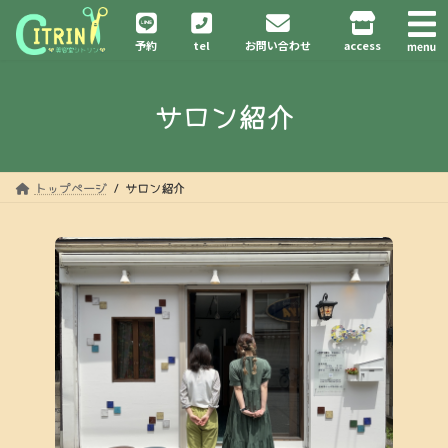
コ
ナ
ン
ビ
予約
tel
お問い合わせ
access
テ
ゲ
ン
ー
ツ
シ
サロン紹介
へ
ョ
ス
ン
キ
に
ッ
移
プ
動
トップページ
サロン紹介