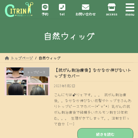
コ
ナ
ン
ビ
予約
tel
お問い合わせ
access
テ
ゲ
ン
ー
ツ
シ
自然ウィッグ
へ
ョ
ス
ン
キ
に
ッ
移
プ
動
トップページ
自然ウィッグ
【抗がん剤治療後】なかなか伸びないト
トップピース
ップをカバー
2023年8月2日
こんにちは♪りぇです。。。 抗がん剤治療
後。。なかなか伸びない前髪やトップをふんわ
りトップピースでカバー(*ﾟ∀ﾟ*) 乳がんの抗
がん剤治療後で結構多いホルモン剤を10年飲
む。。。 生理がきてしまって。。注射を打っ
て自分 […]
続きを読む