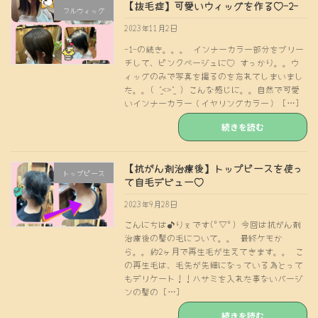
【抜毛症】可愛いウィッグを作る♡-2-
フルウィッグ
2023年11月2日
-1-の続き。。。 インナーカラー部分をブリー
チして、ピンクベージュに♡ すっかり。。ウ
ィッグのみで写真を撮るのを忘れてしまいまし
た。。( ˊ̱˂˃ˋ̱ ) こんな感じに。。自然で可愛
いインナーカラー（イヤリングカラー） […]
続きを読む
【抗がん剤治療後】トップピースを使っ
トップピース
て自毛デビュー♡
2023年9月28日
こんにちは♪りぇです(°▽°) 今回は抗がん剤
治療後の髪の毛について。。 最終ケモか
ら。。約2ヶ月で再生毛が生えてきます。。 こ
の再生毛は、毛先が先細になっている為とって
もデリケート！！ハサミを入れた事ないバージ
ンの髪の […]
続きを読む