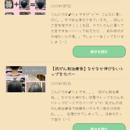
2023年8月7日
こんにちは♪りぇです(*ﾟ∀ﾟ*) こんなに暑い
のに。。外でお仕事をされている方。。ほんと
ご苦労様です！！！先日、ヤマトさんに暑くて
大変ですねーーーって伝えたら、、飲み物代が
半端ないとの事。。でしょーーね！ってなりま
しま […]
続きを読む
【抗がん剤治療後】なかなか伸びないト
トップピース
ップをカバー
2023年8月2日
こんにちは♪りぇです。。。 抗がん剤治療
後。。なかなか伸びない前髪やトップをふんわ
りトップピースでカバー(*ﾟ∀ﾟ*) 乳がんの抗
がん剤治療後で結構多いホルモン剤を10年飲
む。。。 生理がきてしまって。。注射を打っ
て自分 […]
続きを読む