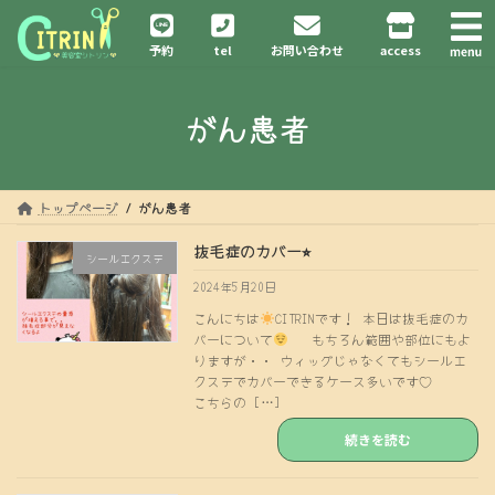
コ
ナ
ン
ビ
予約
tel
お問い合わせ
access
テ
ゲ
ン
ー
ツ
シ
がん患者
へ
ョ
ス
ン
キ
に
ッ
移
プ
動
トップページ
がん患者
抜毛症のカバー⭐︎
シールエクステ
2024年5月20日
こんにちは
CITRINです！ 本日は抜毛症のカ
バーについて
もちろん範囲や部位にもよ
りますが・・ ウィッグじゃなくてもシールエ
クステでカバーできるケース多いです♡
こちらの […]
続きを読む