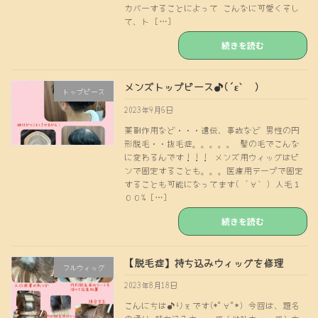
カバーすることによって こんなに可愛くそし
て、ト […]
続きを読む
メンズトップピース♪(´ε｀ )
トップピース
2023年9月6日
薬副作用など・・・遺伝、事故など 男性の円
形脱毛・・抜毛症。。。。。 髪の毛でこんな
に変わるんです！！！ メンズ用ウィッグはピ
ンで固定することも。。。医療用テープで固定
することも可能になってます( ´∀｀) 人毛１
００% […]
続きを読む
【脱毛症】持ち込みウィッグを修理
フルウィッグ
2023年8月18日
こんにちは♪りぇです(*ﾟ∀ﾟ*) 今回は、題名