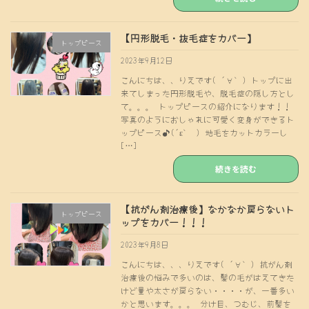
【円形脱毛・抜毛症をカバー】
トップピース
2023年9月12日
こんにちは、、りえです( ´∀｀) トップに出
来てしまった円形脱毛や、脱毛症の隠し方とし
て。。。 トップピースの紹介になります！！
写真のようにおしゃれに可愛く変身ができるト
ップピース♪(´ε｀ ) 地毛をカットカラーし
[…]
続きを読む
【抗がん剤治療後】なかなか戻らないト
トップピース
ップをカバー！！！
2023年9月8日
こんにちは、、、りえです( ´∀｀) 抗がん剤
治療後の悩みで多いのは、髪の毛がはえてきた
けど量や太さが戻らない・・・・が、一番多い
かと思います。。。 分け目、つむじ、前髪を