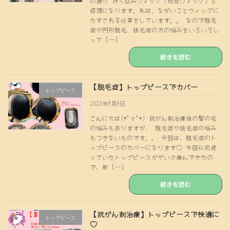
の通り 持ち込みウィッグ（他社ウィッグ）を
修理になります。私は、ながいことウィッグに
たずさわる仕事をしています。。 なので脱毛
症や円形脱毛、抜毛症の方の悩みをいろいろし
って […]
続きを読む
【脱毛症】トップピースでカバー
トップピース
2023年8月8日
こんにちは(*ﾟ∀ﾟ*) 抗がん剤治療後の髪の毛
の悩みもありますが、 脱毛症や抜毛症の悩み
もつきないものです。。 今回は、脱毛症のト
ップピースのカバーになります♡ 今回以前使
っていたトップピースがだいぶ傷んできたの
で、新 […]
続きを読む
【抗がん剤治療】トップピースで快適に
トップピース
♡