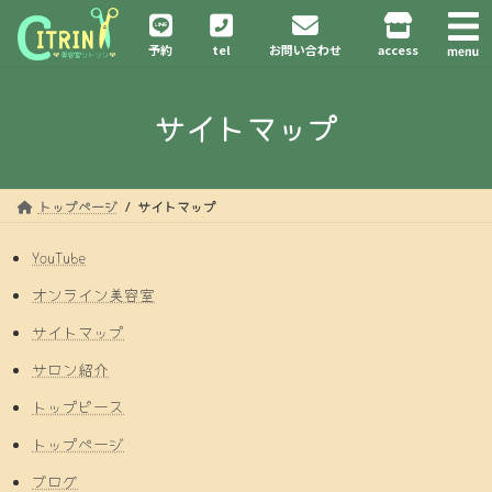
コ
ナ
ン
ビ
予約
tel
お問い合わせ
access
テ
ゲ
ン
ー
ツ
シ
サイトマップ
へ
ョ
ス
ン
キ
に
ッ
移
プ
動
トップページ
サイトマップ
YouTube
オンライン美容室
サイトマップ
サロン紹介
トップピース
トップページ
ブログ