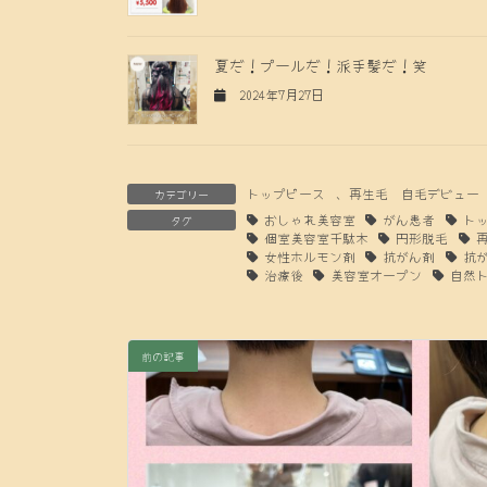
夏だ！プールだ！派手髪だ！笑
2024年7月27日
トップピース
、
再生毛 自毛デビュー
カテゴリー
おしゃれ美容室
がん患者
ト
タグ
個室美容室千駄木
円形脱毛
女性ホルモン剤
抗がん剤
抗
治療後
美容室オープン
自然
前の記事