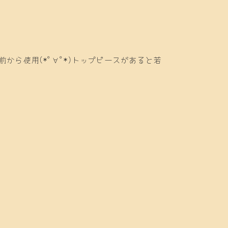
ら使用(*ﾟ∀ﾟ*)トップピースがあると若
。