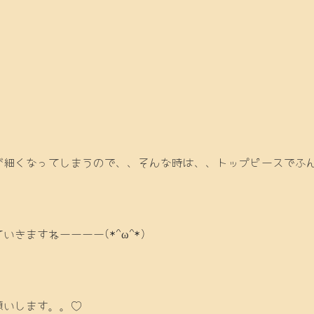
が細くなってしまうので、、そんな時は、、トップピースでふ
きますねーーーー(*^ω^*)
願いします。。♡