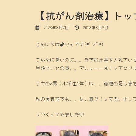
【抗がん剤治療】トッ
最
2023年8月7日
2023年8月7日
終
更
こんにちは♪りぇです(*ﾟ∀ﾟ*)
新
日
時
こんなに暑いのに。。外でお仕事をされてい
:
半端ないとの事。。でしょーーね！ってなり
うちの3男（小学生1年）は、、宿題の足し算
私の美容室でも、、足し算？！って思いまし
↓つくってみました♡