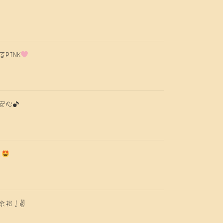
PINK
安心♪
ス
裕！✌️