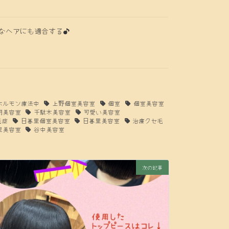
なヘアにも適合する♪
ホルモン療法中
上野個室美容室
個室
個室美容室
用美容室
千駄木美容室
可愛い美容室
毛症
日暮里個室美容室
日暮里美容室
治療クセ毛
里美容室
谷中美容室
次の記事