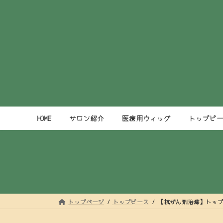
コ
ナ
ン
ビ
テ
ゲ
ン
ー
ツ
シ
へ
ョ
ス
ン
キ
に
ッ
移
プ
動
HOME
サロン紹介
医療用ウィッグ
トップピ
トップページ
トップピース
【抗がん剤治療】トッ