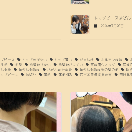
トップピースはどん
2024年7月26日
ップピース
トップ伸びない
トップ薄い
びまん症
ホルモン療法
再生毛
前髪
前髪伸びない
前髪伸びにくい
医療用ウィッグ
医療
がん剤後
抗がん剤治療
抗がん剤治療後
抗がん剤治療後の髪の毛
抜
トップピース
若返り
薄毛
薄毛悩み
西日暮里個室美容室
西日暮