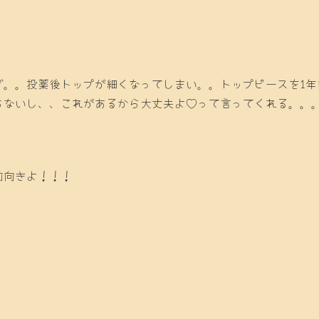
。。投薬後トップが細くなってしまい。。トップピースを1年前か
らないし、、これがあるから大丈夫よ♡って言ってくれる。。
前向きよ！！！