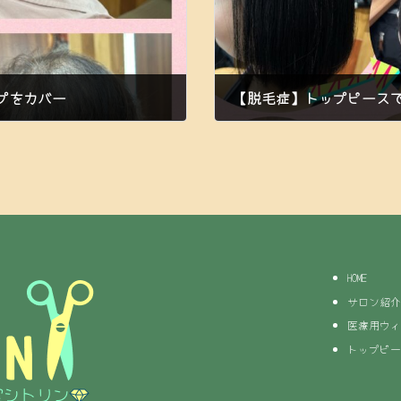
プをカバー
【脱毛症】トップピース
2023年8月8日
HOME
サロン紹介
医療用ウィ
トップピー