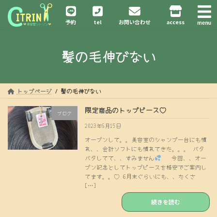
コ
ナ
ン
ビ
予約
tel
お問い合わせ
access
テ
ゲ
ン
ー
ツ
シ
髪の毛伸びない
へ
ョ
ス
ン
キ
に
ッ
移
プ
動
トップページ
髪の毛伸びない
限定商品のトップピース♡
ブログ
2023年6月15日
オープンして。。美容室のシャンプー台にも慣
れ、、会計ソフトにも慣れてきた。。。 バタ
バタしてて、、すみません
今回、、オー
プン記念としてトップピースを格安でご案内し
てます。。♡ 6月末ぐらいにも、、たくさ
[…]
続きを読む