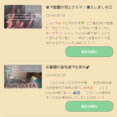
巷で話題の羽エクステ
導入しました♡
ニュース
2024年8月19日
こんにちは
CITRINです
ここ最近SNSで話題
の「羽エクステ」・・ CITRINにて導入いたし
ました
↓↓↓ YouTube観てね♡ とにか
く羽のように軽く・・ 何より毛質がよくて長
持ちするのでトータル的にコ […]
続きを読む
広範囲の抜毛症でも安心♪
フルウィッグ
2024年8月17日
こんにちは！CITRINです
本日は抜毛症
のお客様のご症例を紹介します
↓↓↓
youtube観てね〜〜
こういった症状は
多くの方が慢性化していることがほ […]
続きを読む