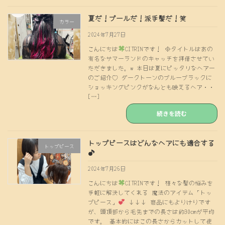
夏だ！プールだ！派手髪だ！笑
カラー
2024年7月27日
こんにちは
CITRINです！ ※タイトルはあの
有名なサマーランドのキャッチを拝借させてい
ただきました。w 本日は夏にピッタリなヘアー
のご紹介♡ ダークトーンのブルーブラックに
ショッキングピンクがなんとも映えるヘア・・
[…]
続きを読む
トップピースはどんなヘアにも適合する
トップピース
♪
2024年7月26日
こんにちは
CITRINです！ 様々な髪の悩みを
手軽に解決してくれる 魔法のアイテム「トッ
プピース」
↓↓↓ 商品にもよりけりです
が、頭頂部から毛先までの長さは約30cmが平均
です。 基本的にはこの長さからカットして使