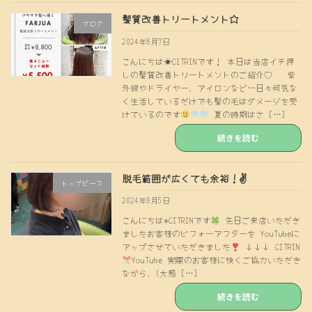
髪質改善トリートメント☆
ブログ
2024年8月7日
こんにちは☀CITRINです！ 本日は当店イチ押
しの髪質改善トリートメントのご紹介♡ 紫
外線やドライヤー、アイロンなど…日々何気な
く生活しているだけでも髪の毛はダメージを受
けているのです
夏の時期はさ […]
続きを読む
脱毛範囲が広くても余裕！✌️
トップピース
2024年8月5日
こんにちは⭐︎CITRINです
先日ご来店いただき
ましたお客様のビフォーアフターを YouTubeに
アップさせていただきました
↓↓↓ CITRIN
YouTube 実際のお客様に快くご協力いただき
ながら、(大感 […]
続きを読む