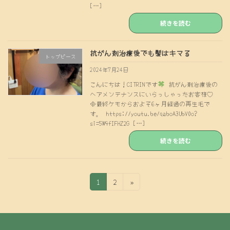
[…]
続きを読む
抗がん剤治療後でも髪はキマる
トップピース
2024年7月24日
こんにちは！CITRINです
抗がん剤治療後の
ヘアメンテナンスにいらっしゃったお客様♡
※最終ケモからおよそ6ヶ月経過の再生毛で
す。 https://youtu.be/qaboA3UbV0o?
si=5W9fIFHZ2G […]
続きを読む
投
固
固
1
2
»
定
定
稿
ペ
ペ
の
ー
ー
ジ
ジ