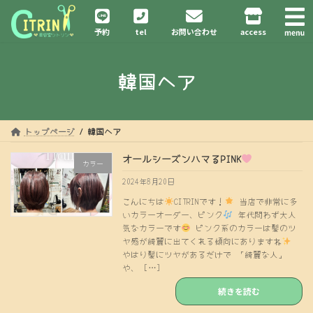
コ
ナ
ン
ビ
予約
tel
お問い合わせ
access
テ
ゲ
ン
ー
ツ
シ
韓国ヘア
へ
ョ
ス
ン
キ
に
ッ
移
プ
動
トップページ
韓国ヘア
オールシーズンハマるPINK
カラー
2024年8月20日
こんにちは
CITRINです！
当店で非常に多
いカラーオーダー、ピンク
年代問わず大人
気なカラーです
ピンク系のカラーは髪のツ
ヤ感が綺麗に出てくれる傾向にありますね
やはり髪にツヤがあるだけで 「綺麗な人」
や、 […]
続きを読む