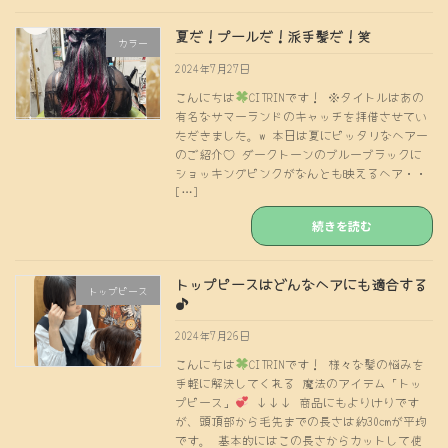
夏だ！プールだ！派手髪だ！笑
カラー
2024年7月27日
こんにちは
CITRINです！ ※タイトルはあの
有名なサマーランドのキャッチを拝借させてい
ただきました。w 本日は夏にピッタリなヘアー
のご紹介♡ ダークトーンのブルーブラックに
ショッキングピンクがなんとも映えるヘア・・
[…]
続きを読む
トップピースはどんなヘアにも適合する
トップピース
♪
2024年7月26日
こんにちは
CITRINです！ 様々な髪の悩みを
手軽に解決してくれる 魔法のアイテム「トッ
プピース」
↓↓↓ 商品にもよりけりです
が、頭頂部から毛先までの長さは約30cmが平均
です。 基本的にはこの長さからカットして使