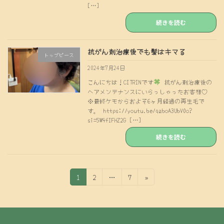
[…]
続きを読む
抗がん剤治療後でも髪はキマる
トップピース
2024年7月24日
こんにちは！CITRINです
抗がん剤治療後の
ヘアメンテナンスにいらっしゃったお客様♡
※最終ケモからおよそ6ヶ月経過の再生毛で
す。 https://youtu.be/qaboA3UbV0o?
si=5W9fIFHZ2G […]
続きを読む
投
固
固
固
1
2
…
7
»
定
定
定
稿
ペ
ペ
ペ
の
ー
ー
ー
ジ
ジ
ジ