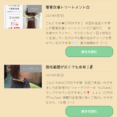
髪質改善トリートメント☆
ブログ
2024年8月7日
こんにちは☀CITRINです！ 本日は当店イチ押
しの髪質改善トリートメントのご紹介♡ 紫
外線やドライヤー、アイロンなど…日々何気な
く生活しているだけでも髪の毛はダメージを受
けているのです
夏の時期はさ […]
続きを読む
脱毛範囲が広くても余裕！✌️
トップピース
2024年8月5日
こんにちは⭐︎CITRINです
先日ご来店いただき
ましたお客様のビフォーアフターを YouTubeに
アップさせていただきました
↓↓↓ CITRIN
YouTube 実際のお客様に快くご協力いただき
ながら、(大感 […]
続きを読む