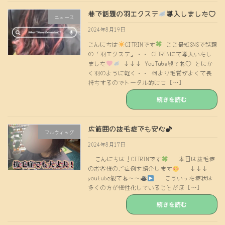
巷で話題の羽エクステ
導入しました♡
ニュース
2024年8月19日
こんにちは
CITRINです
ここ最近SNSで話題
の「羽エクステ」・・ CITRINにて導入いたし
ました
↓↓↓ YouTube観てね♡ とにか
く羽のように軽く・・ 何より毛質がよくて長
持ちするのでトータル的にコ […]
続きを読む
広範囲の抜毛症でも安心♪
フルウィッグ
2024年8月17日
こんにちは！CITRINです
本日は抜毛症
のお客様のご症例を紹介します
↓↓↓
youtube観てね〜〜
こういった症状は
多くの方が慢性化していることがほ […]
続きを読む