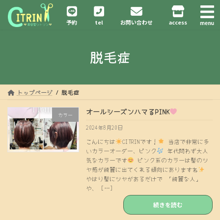
コ
ナ
ン
ビ
予約
tel
お問い合わせ
access
テ
ゲ
ン
ー
ツ
シ
脱毛症
へ
ョ
ス
ン
キ
に
ッ
移
プ
動
トップページ
脱毛症
オールシーズンハマるPINK
カラー
2024年8月20日
こんにちは
CITRINです！
当店で非常に多
いカラーオーダー、ピンク
年代問わず大人
気なカラーです
ピンク系のカラーは髪のツ
ヤ感が綺麗に出てくれる傾向にありますね
やはり髪にツヤがあるだけで 「綺麗な人」
や、 […]
続きを読む