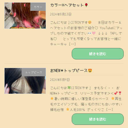
カラー×ヘアセット
カラー
2024年8月13日
こんにちは！CITRINです
本日はカラー＆
ヘアセットのお客様のご紹介♡ YouTubeにアッ
プしたので観てください
↓↓↓ TAPして
ね♡ とっても可愛くなってお客様と一緒に
キャーキャ […]
続きを読む
おNEW✴︎トップピース
トップピース
2024年8月9日
こんにちは
CITRINです！ まもなく・・ お
NEW⭐︎トップピース リリース予定です＞＜
暑い時期に嬉しい薄型柔らかベース
再生
毛やエイジング毛、猫っ毛の方にも合いやすい
細毛仕様
人毛100％ ざっくりこ […]
続きを読む