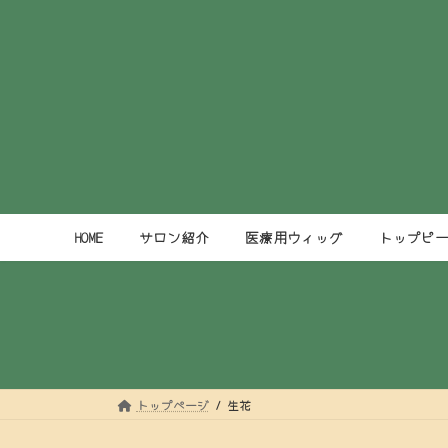
コ
ナ
ン
ビ
テ
ゲ
ン
ー
ツ
シ
へ
ョ
ス
ン
キ
に
ッ
移
プ
動
HOME
サロン紹介
医療用ウィッグ
トップピ
トップページ
生花