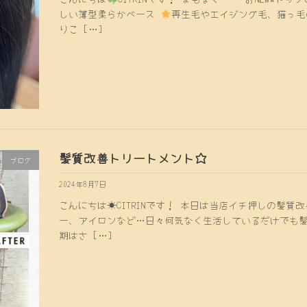
しい薄型柔らかベース
再生毛やエイジング毛、猫っ
りこ […]
髪質改善トリートメント☆
ブログ
2024年8月7日
こんにちは☀CITRINです！ 本日は当店イチ押しの髪
ー、アイロンなど…日々何気なく生活しているだけでも
期はさ […]