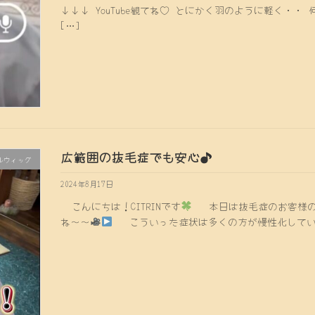
↓↓↓ YouTube観てね♡ とにかく羽のように軽く・
[…]
広範囲の抜毛症でも安心♪
ルウィッグ
2024年8月17日
こんにちは！CITRINです
本日は抜毛症のお客様の
ね〜〜
こういった症状は多くの方が慢性化している