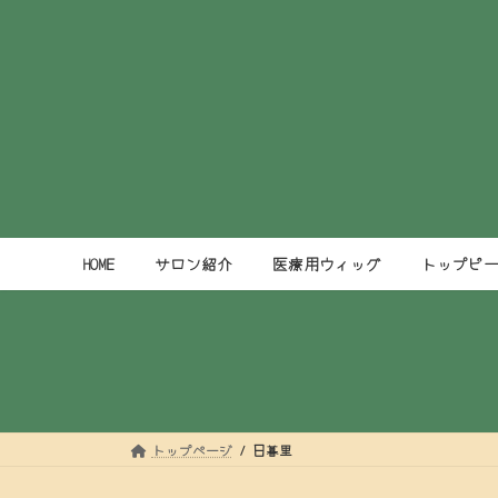
コ
ナ
ン
ビ
テ
ゲ
ン
ー
ツ
シ
へ
ョ
ス
ン
キ
に
ッ
移
プ
動
HOME
サロン紹介
医療用ウィッグ
トップピ
トップページ
日暮里