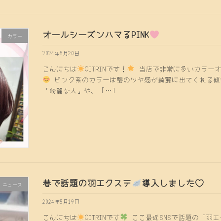
オールシーズンハマるPINK
カラー
2024年8月20日
こんにちは
CITRINです！
当店で非常に多いカラーオ
ピンク系のカラーは髪のツヤ感が綺麗に出てくれる傾
「綺麗な人」や、 […]
巷で話題の羽エクステ
導入しました♡
ニュース
2024年8月19日
こんにちは
CITRINです
ここ最近SNSで話題の「羽エク