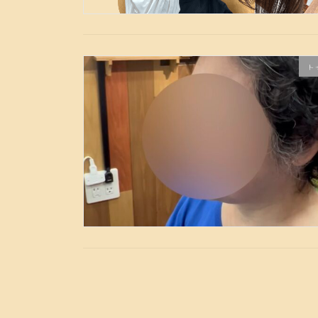
ト
投
稿