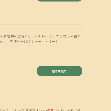
客様のご紹介♡ YouTubeにアップしたので観て
ってお客様と一緒にキャーキャ […]
続きを読む
トップピース リリース予定です＞＜
暑い時期に嬉