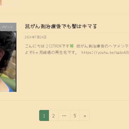
抗がん剤治療後でも髪はキマる
ップピース
2024年7月24日
こんにちは！CITRINです
抗がん剤治療後のヘアメンテ
よそ6ヶ月経過の再生毛です。 https://youtu.be/qaboA3UbV
固
固
固
1
2
…
5
»
定
定
定