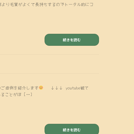
・ 何より毛質がよくて長持ちするのでトータル的にコ
続きを読む
ご症例を紹介します
↓↓↓ youtube観て
ことがほ […]
続きを読む