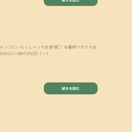
ナンスにいらっしゃったお客様♡ ※最終ケモからお
0o?si=5W9fIFHZ2G […]
続きを読む