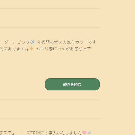
ーダー、ピンク
年代問わず大人気なカラーです
向にありますね
やはり髪にツヤがあるだけで
続きを読む
ステ」・・ CITRINにて導入いたしました