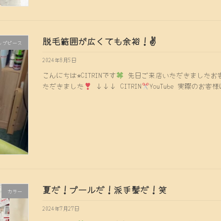
脱毛範囲が広くても余裕！✌️
ップピース
2024年8月5日
こんにちは⭐︎CITRINです
先日ご来店いただきましたお客様
ただきました
↓↓↓ CITRIN
YouTube 実際のお
夏だ！プールだ！派手髪だ！笑
カラー
2024年7月27日