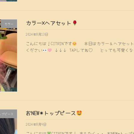
カラー×ヘアセット
カラー
2024年8月13日
こんにちは！CITRINです
本日はカラー＆ヘアセットのお
ください
↓↓↓ TAPしてね♡ とっても可愛くな
おNEW✴︎トップピース
ップピース
2024年8月9日
こんにちは
CITRINです！ まもなく・・ おNEW⭐︎