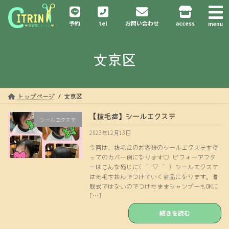
コ
ナ
ン
ビ
予約
tel
お問い合わせ
access
テ
ゲ
ン
ー
ツ
シ
文京区
へ
ョ
ス
ン
キ
に
ッ
移
プ
動
トップページ
文京区
【抜毛症】シールエクステ
シールエクステ
2023年12月13日
今回は、抜毛症のお客様のシールエクステを使
ってのカバー例になります♡ ビフォーアフタ
ーはこんな感じに( ´ ▽ ` ) シールエクステ
は地毛を挟んでつけていく商品になります。着
脱式ではないのでつけたままシャンプーもOKに
[…]
続きを読む