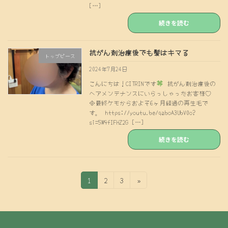
[…]
続きを読む
抗がん剤治療後でも髪はキマる
トップピース
2024年7月24日
こんにちは！CITRINです
抗がん剤治療後の
ヘアメンテナンスにいらっしゃったお客様♡
※最終ケモからおよそ6ヶ月経過の再生毛で
す。 https://youtu.be/qaboA3UbV0o?
si=5W9fIFHZ2G […]
続きを読む
投
固
固
固
1
2
3
»
定
定
定
稿
ペ
ペ
ペ
の
ー
ー
ー
ジ
ジ
ジ