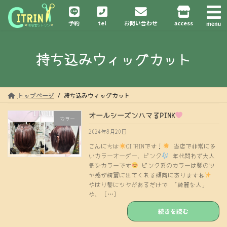
コ
ナ
ン
ビ
予約
tel
お問い合わせ
access
テ
ゲ
ン
ー
ツ
シ
持ち込みウィッグカット
へ
ョ
ス
ン
キ
に
ッ
移
プ
動
トップページ
持ち込みウィッグカット
オールシーズンハマるPINK
カラー
2024年8月20日
こんにちは
CITRINです！
当店で非常に多
いカラーオーダー、ピンク
年代問わず大人
気なカラーです
ピンク系のカラーは髪のツ
ヤ感が綺麗に出てくれる傾向にありますね
やはり髪にツヤがあるだけで 「綺麗な人」
や、 […]
続きを読む