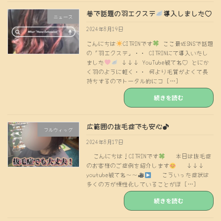
巷で話題の羽エクステ
導入しました♡
ニュース
2024年8月19日
こんにちは
CITRINです
ここ最近SNSで話題
の「羽エクステ」・・ CITRINにて導入いたし
ました
↓↓↓ YouTube観てね♡ とにか
く羽のように軽く・・ 何より毛質がよくて長
持ちするのでトータル的にコ […]
続きを読む
広範囲の抜毛症でも安心♪
フルウィッグ
2024年8月17日
こんにちは！CITRINです
本日は抜毛症
のお客様のご症例を紹介します
↓↓↓
youtube観てね〜〜
こういった症状は
多くの方が慢性化していることがほ […]
続きを読む