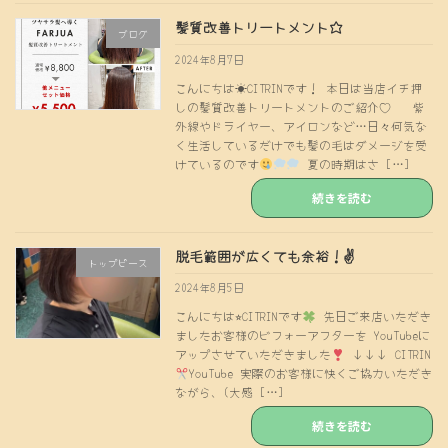
髪質改善トリートメント☆
ブログ
2024年8月7日
こんにちは☀CITRINです！ 本日は当店イチ押
しの髪質改善トリートメントのご紹介♡ 紫
外線やドライヤー、アイロンなど…日々何気な
く生活しているだけでも髪の毛はダメージを受
けているのです
夏の時期はさ […]
続きを読む
脱毛範囲が広くても余裕！✌️
トップピース
2024年8月5日
こんにちは⭐︎CITRINです
先日ご来店いただき
ましたお客様のビフォーアフターを YouTubeに
アップさせていただきました
↓↓↓ CITRIN
YouTube 実際のお客様に快くご協力いただき
ながら、(大感 […]
続きを読む