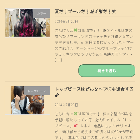
夏だ！プールだ！派手髪だ！笑
カラー
2024年7月27日
こんにちは
CITRINです！ ※タイトルはあの
有名なサマーランドのキャッチを拝借させてい
ただきました。w 本日は夏にピッタリなヘアー
のご紹介♡ ダークトーンのブルーブラックに
ショッキングピンクがなんとも映えるヘア・・
[…]
続きを読む
トップピースはどんなヘアにも適合する
トップピース
♪
2024年7月26日
こんにちは
CITRINです！ 様々な髪の悩みを
手軽に解決してくれる 魔法のアイテム「トッ
プピース」
↓↓↓ 商品にもよりけりです
が、頭頂部から毛先までの長さは約30cmが平均
です。 基本的にはこの長さからカットして使