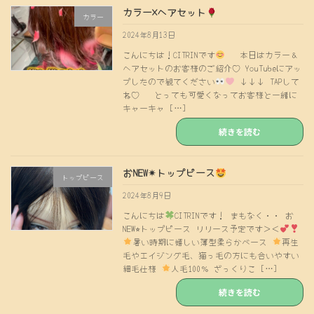
カラー×ヘアセット
カラー
2024年8月13日
こんにちは！CITRINです
本日はカラー＆
ヘアセットのお客様のご紹介♡ YouTubeにアッ
プしたので観てください
↓↓↓ TAPして
ね♡ とっても可愛くなってお客様と一緒に
キャーキャ […]
続きを読む
おNEW✴︎トップピース
トップピース
2024年8月9日
こんにちは
CITRINです！ まもなく・・ お
NEW⭐︎トップピース リリース予定です＞＜
暑い時期に嬉しい薄型柔らかベース
再生
毛やエイジング毛、猫っ毛の方にも合いやすい
細毛仕様
人毛100％ ざっくりこ […]
続きを読む