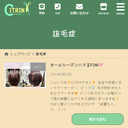
コ
ナ
ン
ビ
予約
tel
お問い合わせ
access
テ
ゲ
ン
ー
ツ
シ
抜毛症
へ
ョ
ス
ン
キ
に
ッ
移
プ
動
トップページ
抜毛症
オールシーズンハマるPINK
カラー
2024年8月20日
こんにちは
CITRINです！
当店で非常に多
いカラーオーダー、ピンク
年代問わず大人
気なカラーです
ピンク系のカラーは髪のツ
ヤ感が綺麗に出てくれる傾向にありますね
やはり髪にツヤがあるだけで 「綺麗な人」
や、 […]
続きを読む