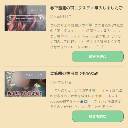
巷で話題の羽エクステ
導入しました♡
ニュース
2024年8月19日
こんにちは
CITRINです
ここ最近SNSで話題
の「羽エクステ」・・ CITRINにて導入いたし
ました
↓↓↓ YouTube観てね♡ とにか
く羽のように軽く・・ 何より毛質がよくて長
持ちするのでトータル的にコ […]
続きを読む
広範囲の抜毛症でも安心♪
フルウィッグ
2024年8月17日
こんにちは！CITRINです
本日は抜毛症
のお客様のご症例を紹介します
↓↓↓
youtube観てね〜〜
こういった症状は
多くの方が慢性化していることがほ […]
続きを読む