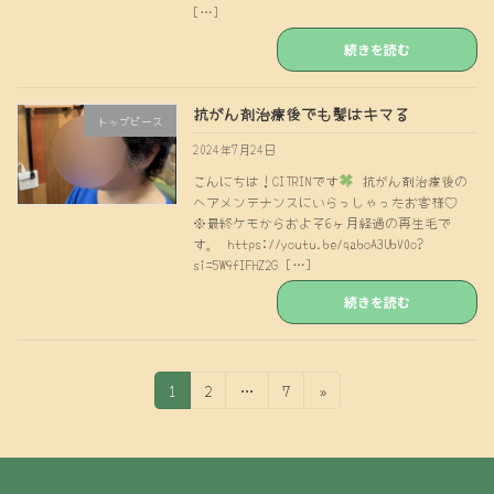
[…]
続きを読む
抗がん剤治療後でも髪はキマる
トップピース
2024年7月24日
こんにちは！CITRINです
抗がん剤治療後の
ヘアメンテナンスにいらっしゃったお客様♡
※最終ケモからおよそ6ヶ月経過の再生毛で
す。 https://youtu.be/qaboA3UbV0o?
si=5W9fIFHZ2G […]
続きを読む
投
固
固
固
1
2
…
7
»
定
定
定
稿
ペ
ペ
ペ
の
ー
ー
ー
ジ
ジ
ジ