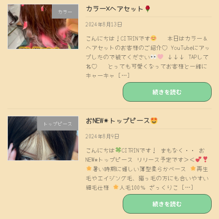
カラー×ヘアセット
カラー
2024年8月13日
こんにちは！CITRINです
本日はカラー＆
ヘアセットのお客様のご紹介♡ YouTubeにアッ
プしたので観てください
↓↓↓ TAPして
ね♡ とっても可愛くなってお客様と一緒に
キャーキャ […]
続きを読む
おNEW✴︎トップピース
トップピース
2024年8月9日
こんにちは
CITRINです！ まもなく・・ お
NEW⭐︎トップピース リリース予定です＞＜
暑い時期に嬉しい薄型柔らかベース
再生
毛やエイジング毛、猫っ毛の方にも合いやすい
細毛仕様
人毛100％ ざっくりこ […]
続きを読む