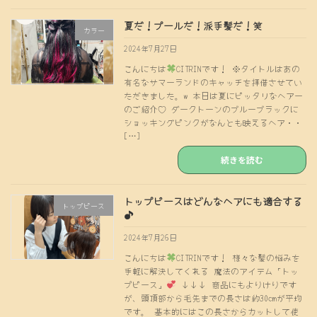
夏だ！プールだ！派手髪だ！笑
カラー
2024年7月27日
こんにちは
CITRINです！ ※タイトルはあの
有名なサマーランドのキャッチを拝借させてい
ただきました。w 本日は夏にピッタリなヘアー
のご紹介♡ ダークトーンのブルーブラックに
ショッキングピンクがなんとも映えるヘア・・
[…]
続きを読む
トップピースはどんなヘアにも適合する
トップピース
♪
2024年7月26日
こんにちは
CITRINです！ 様々な髪の悩みを
手軽に解決してくれる 魔法のアイテム「トッ
プピース」
↓↓↓ 商品にもよりけりです
が、頭頂部から毛先までの長さは約30cmが平均
です。 基本的にはこの長さからカットして使