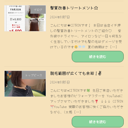
髪質改善トリートメント☆
ブログ
2024年8月7日
こんにちは☀CITRINです！ 本日は当店イチ押
しの髪質改善トリートメントのご紹介♡ 紫
外線やドライヤー、アイロンなど…日々何気な
く生活しているだけでも髪の毛はダメージを受
けているのです
夏の時期はさ […]
続きを読む
脱毛範囲が広くても余裕！✌️
トップピース
2024年8月5日
こんにちは⭐︎CITRINです
先日ご来店いただき
ましたお客様のビフォーアフターを YouTubeに
アップさせていただきました
↓↓↓ CITRIN
YouTube 実際のお客様に快くご協力いただき
ながら、(大感 […]
続きを読む