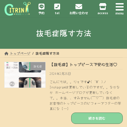
コ
ナ
ン
ビ
予約
tel
お問い合わせ
access
テ
ゲ
ン
ー
ツ
シ
抜毛症隠す方法
へ
ョ
ス
ン
キ
に
ッ
移
プ
動
トップページ
抜毛症隠す方法
【抜毛症】トップピースで安心生活♡
抜毛症
2024年2月26日
こんにちは。。りぇです♪( ´θ｀)ノ
Instagramは更新しているのですが。。なかな
か ホームページブログが更新していなく
て。。本当、、すみません(￣∇￣) 抜毛症の
お客様のトップピースのビフォーアフターの写
真にな […]
続きを読む