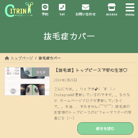
コ
ナ
ン
ビ
予約
tel
お問い合わせ
access
テ
ゲ
ン
ー
ツ
シ
抜毛症カバー
へ
ョ
ス
ン
キ
に
ッ
移
プ
動
トップページ
抜毛症カバー
【抜毛症】トップピースで安心生活♡
抜毛症
2024年2月26日
こんにちは。。りぇです♪( ´θ｀)ノ
Instagramは更新しているのですが。。なかな
か ホームページブログが更新していなく
て。。本当、、すみません(￣∇￣) 抜毛症の
お客様のトップピースのビフォーアフターの写
真にな […]
続きを読む