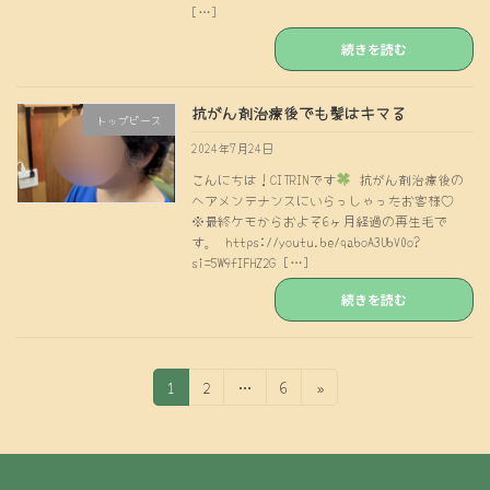
[…]
続きを読む
抗がん剤治療後でも髪はキマる
トップピース
2024年7月24日
こんにちは！CITRINです
抗がん剤治療後の
ヘアメンテナンスにいらっしゃったお客様♡
※最終ケモからおよそ6ヶ月経過の再生毛で
す。 https://youtu.be/qaboA3UbV0o?
si=5W9fIFHZ2G […]
続きを読む
投
固
固
固
1
2
…
6
»
定
定
定
稿
ペ
ペ
ペ
の
ー
ー
ー
ジ
ジ
ジ