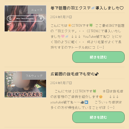
巷で話題の羽エクステ
導入しました♡
ニュース
2024年8月19日
こんにちは
CITRINです
ここ最近SNSで話題
の「羽エクステ」・・ CITRINにて導入いたし
ました
↓↓↓ YouTube観てね♡ とにか
く羽のように軽く・・ 何より毛質がよくて長
持ちするのでトータル的にコ […]
続きを読む
広範囲の抜毛症でも安心♪
フルウィッグ
2024年8月17日
こんにちは！CITRINです
本日は抜毛症
のお客様のご症例を紹介します
↓↓↓
youtube観てね〜〜
こういった症状は
多くの方が慢性化していることがほ […]
続きを読む