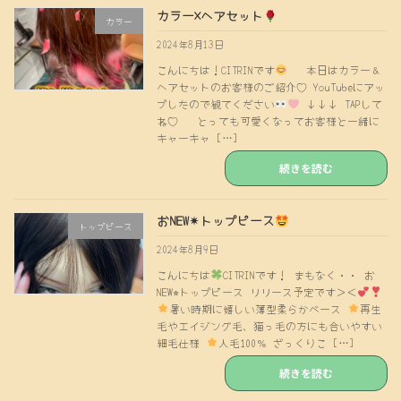
カラー×ヘアセット
カラー
2024年8月13日
こんにちは！CITRINです
本日はカラー＆
ヘアセットのお客様のご紹介♡ YouTubeにアッ
プしたので観てください
↓↓↓ TAPして
ね♡ とっても可愛くなってお客様と一緒に
キャーキャ […]
続きを読む
おNEW✴︎トップピース
トップピース
2024年8月9日
こんにちは
CITRINです！ まもなく・・ お
NEW⭐︎トップピース リリース予定です＞＜
暑い時期に嬉しい薄型柔らかベース
再生
毛やエイジング毛、猫っ毛の方にも合いやすい
細毛仕様
人毛100％ ざっくりこ […]
続きを読む