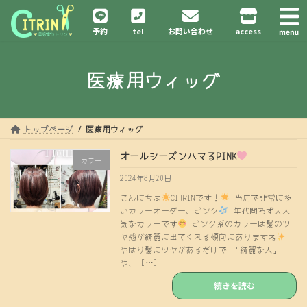
コ
ナ
ン
ビ
予約
tel
お問い合わせ
access
テ
ゲ
ン
ー
ツ
シ
医療用ウィッグ
へ
ョ
ス
ン
キ
に
ッ
移
プ
動
トップページ
医療用ウィッグ
オールシーズンハマるPINK
カラー
2024年8月20日
こんにちは
CITRINです！
当店で非常に多
いカラーオーダー、ピンク
年代問わず大人
気なカラーです
ピンク系のカラーは髪のツ
ヤ感が綺麗に出てくれる傾向にありますね
やはり髪にツヤがあるだけで 「綺麗な人」
や、 […]
続きを読む