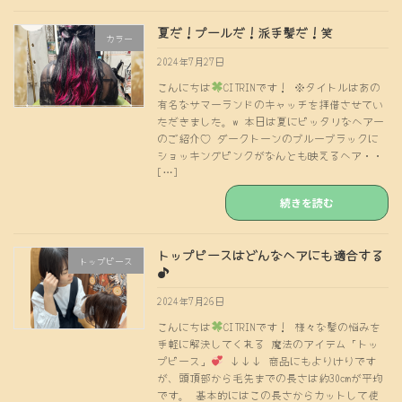
夏だ！プールだ！派手髪だ！笑
カラー
2024年7月27日
こんにちは
CITRINです！ ※タイトルはあの
有名なサマーランドのキャッチを拝借させてい
ただきました。w 本日は夏にピッタリなヘアー
のご紹介♡ ダークトーンのブルーブラックに
ショッキングピンクがなんとも映えるヘア・・
[…]
続きを読む
トップピースはどんなヘアにも適合する
トップピース
♪
2024年7月26日
こんにちは
CITRINです！ 様々な髪の悩みを
手軽に解決してくれる 魔法のアイテム「トッ
プピース」
↓↓↓ 商品にもよりけりです
が、頭頂部から毛先までの長さは約30cmが平均
です。 基本的にはこの長さからカットして使