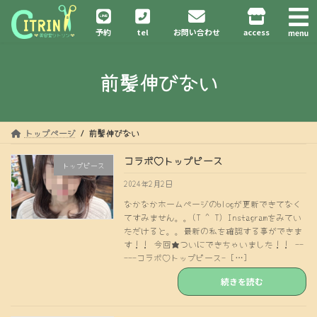
コ
ナ
ン
ビ
予約
tel
お問い合わせ
access
テ
ゲ
ン
ー
ツ
シ
前髪伸びない
へ
ョ
ス
ン
キ
に
ッ
移
プ
動
トップページ
前髪伸びない
コラボ♡トップピース
トップピース
2024年2月2日
なかなかホームページのblogが更新できてなく
てすみません。。(T ^ T) Instagramをみてい
ただけると。。最新の私を確認する事ができま
す！！ 今回★ついにできちゃいました！！ --
---コラボ♡トップピース- […]
続きを読む