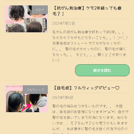
【抗がん剤治療】ケモ2年経っても癖
ブログ
毛？！
2023年7月11日
乳がんの抗がん剤治療を終わって約2年。。。
なかなかクセがもどらないことも。。( ˊ̱˂˃ˋ̱ )
投薬後前はストレートでクセがなかったの
に。。 髪の毛が太かったのに、髪の毛が細く
なかった。。 などと。。。聞くとこがありま
[…]
続きを読む
【抜毛症】フルウィッグデビュー♡
フルウィッグ
2023年7月4日
髪の毛の悩みはつきないものです。。 今回
は、抜毛症のお客様になります(*^ω^*) 自分で
髪の毛を抜いてしまう行為になります。知らな
い方は、、え？なんで？とか思うかもしれませ
んが、、私は勝手に髪の毛を抜く行為で心のバ