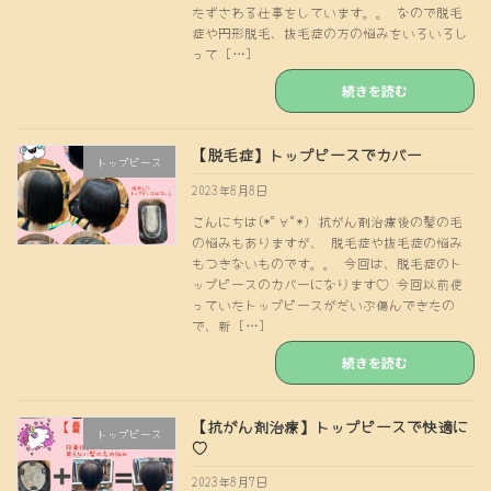
たずさわる仕事をしています。。 なので脱毛
症や円形脱毛、抜毛症の方の悩みをいろいろし
って […]
続きを読む
【脱毛症】トップピースでカバー
トップピース
2023年8月8日
こんにちは(*ﾟ∀ﾟ*) 抗がん剤治療後の髪の毛
の悩みもありますが、 脱毛症や抜毛症の悩み
もつきないものです。。 今回は、脱毛症のト
ップピースのカバーになります♡ 今回以前使
っていたトップピースがだいぶ傷んできたの
で、新 […]
続きを読む
【抗がん剤治療】トップピースで快適に
トップピース
♡
2023年8月7日