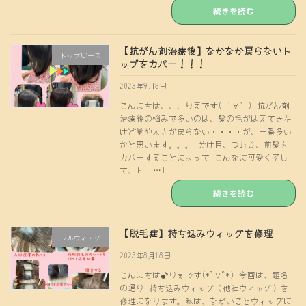
続きを読む
【抗がん剤治療後】なかなか戻らないト
トップピース
ップをカバー！！！
2023年9月8日
こんにちは、、、りえです( ´∀｀) 抗がん剤
治療後の悩みで多いのは、髪の毛がはえてきた
けど量や太さが戻らない・・・・が、一番多い
かと思います。。。 分け目、つむじ、前髪を
カバーすることによって こんなに可愛くそし
て、ト […]
続きを読む
【脱毛症】持ち込みウィッグを修理
フルウィッグ
2023年8月18日
こんにちは♪りぇです(*ﾟ∀ﾟ*) 今回は、題名
の通り 持ち込みウィッグ（他社ウィッグ）を
修理になります。私は、ながいことウィッグに