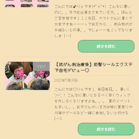
こんにちは♪りぇです(*ﾟ∀ﾟ*) こんなに暑い
のに。。外でお仕事をされている方。。ほんと
ご苦労様です！！！先日、ヤマトさんに暑くて
大変ですねーーーって伝えたら、、飲み物代が
半端ないとの事。。でしょーーね！ってなりま
しま […]
続きを読む
【抗がん剤治療後】前髪シールエクステ
ブログ
で自毛デビュー♡
2023年7月18日
こんにちは♡りぇです！ 毎日毎日。。暑い(
ˊ̱˂˃ˋ̱ ) こんなに暑いとなるべく早くウィッグ
を外したくなりますよね。。。 夏のイベント
も多いし。。お子さんがいる方は特に夏祭りや
川海やプールなど一緒に参加しないと行けな
[…]
続きを読む