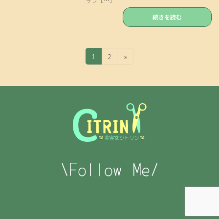
ラン […]
続きを読む
投
固
固
1
2
»
定
定
稿
ペ
ペ
の
ー
ー
ジ
ジ
ペ
ー
ジ
送
\Follow Me/
り