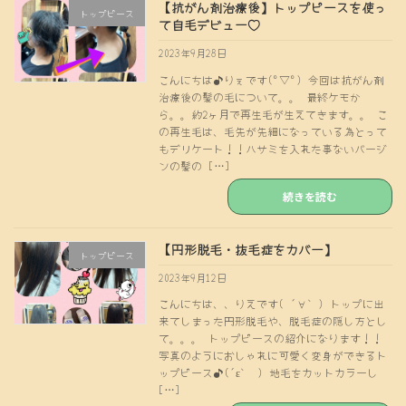
【抗がん剤治療後】トップピースを使っ
トップピース
て自毛デビュー♡
2023年9月28日
こんにちは♪りぇです(°▽°) 今回は抗がん剤
治療後の髪の毛について。。 最終ケモか
ら。。約2ヶ月で再生毛が生えてきます。。 こ
の再生毛は、毛先が先細になっている為とって
もデリケート！！ハサミを入れた事ないバージ
ンの髪の […]
続きを読む
【円形脱毛・抜毛症をカバー】
トップピース
2023年9月12日
こんにちは、、りえです( ´∀｀) トップに出
来てしまった円形脱毛や、脱毛症の隠し方とし
て。。。 トップピースの紹介になります！！
写真のようにおしゃれに可愛く変身ができるト
ップピース♪(´ε｀ ) 地毛をカットカラーし
[…]