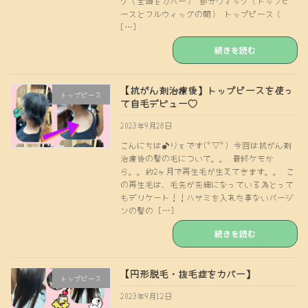
グ（全頭をカバー） 部分ウィッグ（トップピ
ースとフルウィッグの間） トップピース（
[…]
続きを読む
【抗がん剤治療後】トップピースを使っ
トップピース
て自毛デビュー♡
2023年9月28日
こんにちは♪りぇです(°▽°) 今回は抗がん剤
治療後の髪の毛について。。 最終ケモか
ら。。約2ヶ月で再生毛が生えてきます。。 こ
の再生毛は、毛先が先細になっている為とって
もデリケート！！ハサミを入れた事ないバージ
ンの髪の […]
続きを読む
【円形脱毛・抜毛症をカバー】
トップピース
2023年9月12日