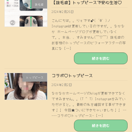
【抜毛症】トップピースで安心生活♡
抜毛症
2024年2月26日
こんにちは。。りぇです♪( ´θ｀)ノ
Instagramは更新しているのですが。。なかな
か ホームページブログが更新していなく
て。。本当、、すみません(￣∇￣) 抜毛症の
お客様のトップピースのビフォーアフターの写
真にな […]
続きを読む
コラボ♡トップピース
トップピース
2024年2月2日
なかなかホームページのblogが更新できてなく
てすみません。。(T ^ T) Instagramをみてい
ただけると。。最新の私を確認する事ができま
す！！ 今回★ついにできちゃいました！！ --
---コラボ♡トップピース- […]
続きを読む