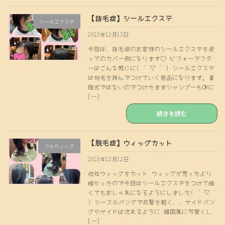
【抜毛症】シールエクステ
シールエクステ
2023年12月13日
今回は、抜毛症のお客様のシールエクステを使
ってのカバー例になります♡ ビフォーアフタ
ーはこんな感じに( ´ ▽ ` ) シールエクステ
は地毛を挟んでつけていく商品になります。着
脱式ではないのでつけたままシャンプーもOKに
[…]
続きを読む
【脱毛症】ウィッグカット
フルウィッグ
2023年12月12日
他社ウィッグをカット ウィッグが思ったより
暗かったので今回はシールエクステをつけて暗
くてもおしゃれになるようにしました( ´ ▽ `
) シースルバングで前髪を軽く、、サイドバン
グやサイドは流れるように 韓国風に可愛くし
[…]