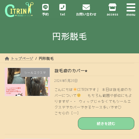
コ
ナ
ン
ビ
予約
tel
お問い合わせ
access
テ
ゲ
ン
ー
ツ
シ
円形脱毛
へ
ョ
ス
ン
キ
に
ッ
移
プ
動
トップページ
円形脱毛
抜毛症のカバー⭐︎
シールエクステ
2024年5月20日
こんにちは
CITRINです！ 本日は抜毛症のカ
バーについて
もちろん範囲や部位にもよ
りますが・・ ウィッグじゃなくてもシールエ
クステでカバーできるケース多いです♡
こちらの […]
続きを読む