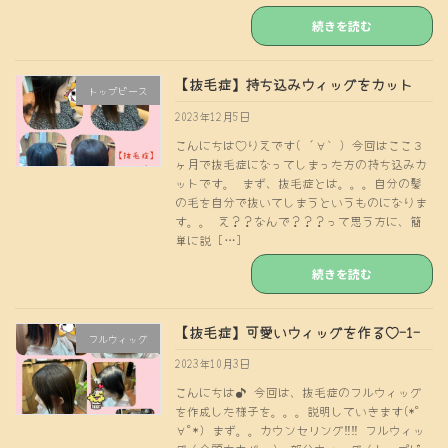
続きを読む
【抜毛症】持ち込みウィッグをカット
トップピース
2023年12月5日
こんにちは♡りえです( ´∀｀) 今回はここ３
ヶ月で抜毛症になってしまった方の持ち込みカ
ットです。 まず、抜毛症とは。。。自分の髪
の毛を自分で抜いてしまうというものになりま
す。。 え？？なんで？？？って思う方に、簡
単に説 […]
続きを読む
【抜毛症】可愛いウィッグを作る♡-1-
フルウィッグ
2023年10月3日
こんにちは♪ 今回は、抜毛症のフルウィッグ
を作成した様子を。。。説明していきます(*ﾟ
∀ﾟ*) まず。。カウンセリング‼︎‼︎ フルウィッ