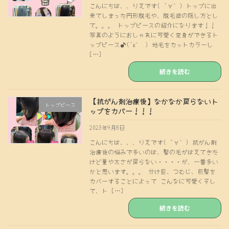
こんにちは、、りえです( ´∀｀) トップに出
来てしまった円形脱毛や、脱毛症の隠し方とし
て。。。 トップピースの紹介になります！！
写真のようにおしゃれに可愛く変身ができるト
ップピース♪(´ε｀ ) 地毛をカットカラーし
[…]
続きを読む
【抗がん剤治療後】なかなか戻らないト
トップピース
ップをカバー！！！
2023年9月8日
こんにちは、、、りえです( ´∀｀) 抗がん剤
治療後の悩みで多いのは、髪の毛がはえてきた
けど量や太さが戻らない・・・・が、一番多い
かと思います。。。 分け目、つむじ、前髪を
カバーすることによって こんなに可愛くそし
て、ト […]
続きを読む