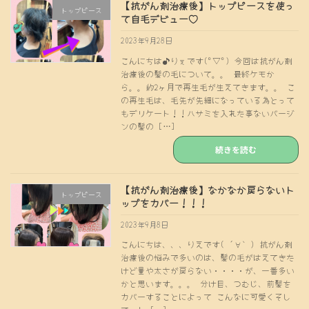
【抗がん剤治療後】トップピースを使っ
トップピース
て自毛デビュー♡
2023年9月28日
こんにちは♪りぇです(°▽°) 今回は抗がん剤
治療後の髪の毛について。。 最終ケモか
ら。。約2ヶ月で再生毛が生えてきます。。 こ
の再生毛は、毛先が先細になっている為とって
もデリケート！！ハサミを入れた事ないバージ
ンの髪の […]
続きを読む
【抗がん剤治療後】なかなか戻らないト
トップピース
ップをカバー！！！
2023年9月8日
こんにちは、、、りえです( ´∀｀) 抗がん剤
治療後の悩みで多いのは、髪の毛がはえてきた
けど量や太さが戻らない・・・・が、一番多い
かと思います。。。 分け目、つむじ、前髪を
カバーすることによって こんなに可愛くそし