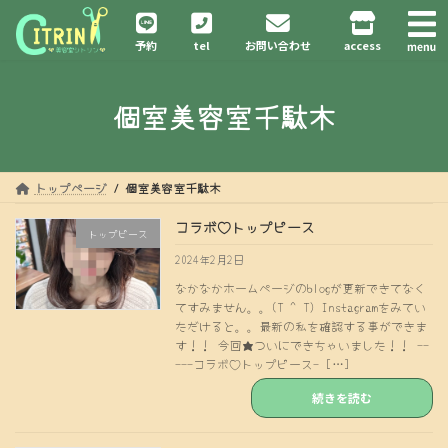
コ
ナ
ン
ビ
予約
tel
お問い合わせ
access
テ
ゲ
ン
ー
ツ
シ
個室美容室千駄木
へ
ョ
ス
ン
キ
に
ッ
移
プ
動
トップページ
個室美容室千駄木
コラボ♡トップピース
トップピース
2024年2月2日
なかなかホームページのblogが更新できてなく
てすみません。。(T ^ T) Instagramをみてい
ただけると。。最新の私を確認する事ができま
す！！ 今回★ついにできちゃいました！！ --
---コラボ♡トップピース- […]
続きを読む