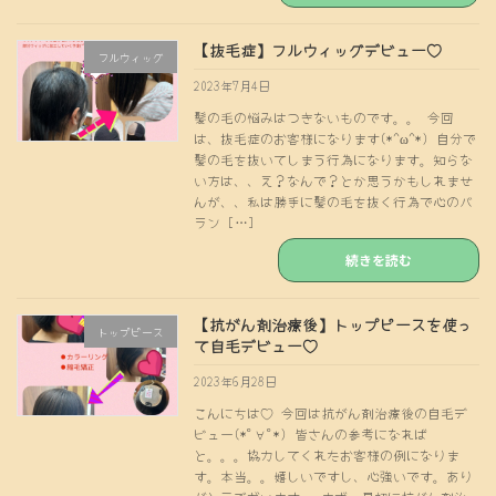
【抜毛症】フルウィッグデビュー♡
フルウィッグ
2023年7月4日
髪の毛の悩みはつきないものです。。 今回
は、抜毛症のお客様になります(*^ω^*) 自分で
髪の毛を抜いてしまう行為になります。知らな
い方は、、え？なんで？とか思うかもしれませ
んが、、私は勝手に髪の毛を抜く行為で心のバ
ラン […]
続きを読む
【抗がん剤治療後】トップピースを使っ
トップピース
て自毛デビュー♡
2023年6月28日
こんにちは♡ 今回は抗がん剤治療後の自毛デ
ビュー(*ﾟ∀ﾟ*) 皆さんの参考になれば
と。。。協力してくれたお客様の例になりま
す。本当。。嬉しいですし、心強いです。あり