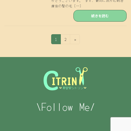
がとうございます。 まず、最初に抗がん剤治
療後の髪の毛 […]
続きを読む
投
固
固
1
2
»
定
定
稿
ペ
ペ
の
ー
ー
ジ
ジ
ペ
ー
ジ
送
\Follow Me/
り