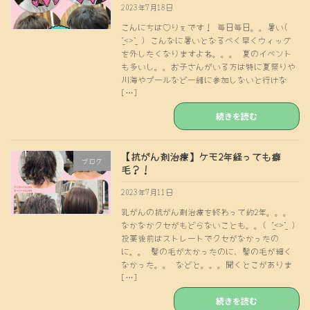
2023年7月18日
こんにちは♡りぇです！ 毎日毎日。。暑い(
ˊ̱˂˃ˋ̱ ) こんなに暑いとなるべく早くウィッグ
を外したくなりますよね。。。 夏のイベント
も多いし。。お子さんがいる方は特に夏祭りや
川海やプールなど一緒に参加しないと行けな
[…]
続きを読む
【抗がん剤治療】ケモ2年経っても癖
ブログ
毛？！
2023年7月11日
乳がんの抗がん剤治療を終わって約2年。。。
なかなかクセがもどらないことも。。( ˊ̱˂˃ˋ̱ )
投薬後前はストレートでクセがなかったの
に。。 髪の毛が太かったのに、髪の毛が細く
なかった。。 などと。。。聞くとこがありま
[…]
続きを読む