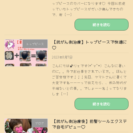
ップピースのカバーになります♡ 今回以前使
っていたトップピースがだいぶ傷んできたの
で、新 […]
続きを読む
【抗がん剤治療】トップピースで快適に
トップピース
♡
2023年8月7日
こんにちは♪りぇです(*ﾟ∀ﾟ*) こんなに暑い
のに。。外でお仕事をされている方。。ほんと
ご苦労様です！！！先日、ヤマトさんに暑くて
大変ですねーーーって伝えたら、、飲み物代が
半端ないとの事。。でしょーーね！ってなりま
しま […]
続きを読む
【抗がん剤治療後】前髪シールエクステ
ブログ
で自毛デビュー♡