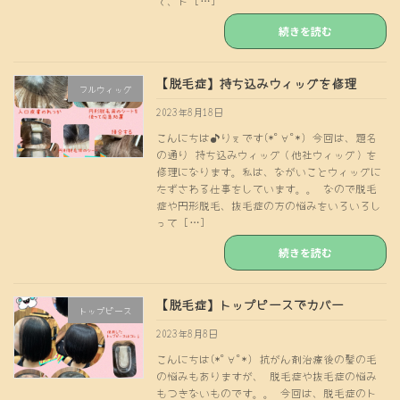
て、ト […]
続きを読む
【脱毛症】持ち込みウィッグを修理
フルウィッグ
2023年8月18日
こんにちは♪りぇです(*ﾟ∀ﾟ*) 今回は、題名
の通り 持ち込みウィッグ（他社ウィッグ）を
修理になります。私は、ながいことウィッグに
たずさわる仕事をしています。。 なので脱毛
症や円形脱毛、抜毛症の方の悩みをいろいろし
って […]
続きを読む
【脱毛症】トップピースでカバー
トップピース
2023年8月8日
こんにちは(*ﾟ∀ﾟ*) 抗がん剤治療後の髪の毛
の悩みもありますが、 脱毛症や抜毛症の悩み
もつきないものです。。 今回は、脱毛症のト