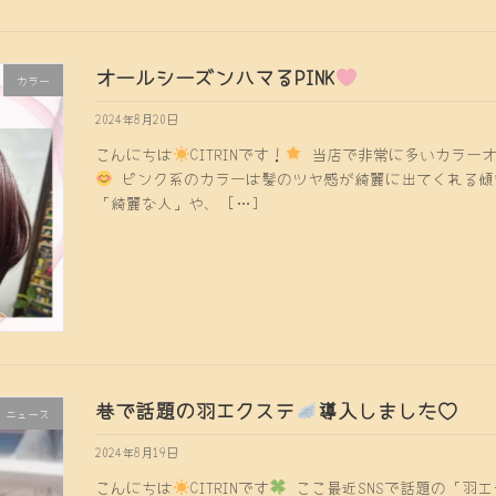
オールシーズンハマるPINK
カラー
2024年8月20日
こんにちは
CITRINです！
当店で非常に多いカラーオ
ピンク系のカラーは髪のツヤ感が綺麗に出てくれる傾
「綺麗な人」や、 […]
巷で話題の羽エクステ
導入しました♡
ニュース
2024年8月19日
こんにちは
CITRINです
ここ最近SNSで話題の「羽エク