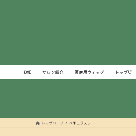
コ
ナ
ン
ビ
テ
ゲ
ン
ー
ツ
シ
へ
ョ
ス
ン
キ
に
ッ
移
プ
動
HOME
サロン紹介
医療用ウィッグ
トップピ
トップページ
ハネエクステ