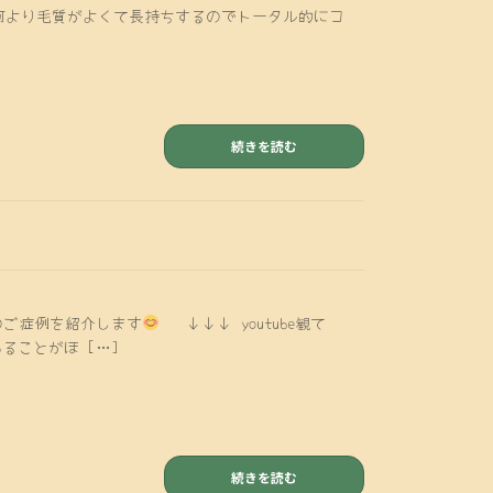
・ 何より毛質がよくて長持ちするのでトータル的にコ
続きを読む
ご症例を紹介します
↓↓↓ youtube観て
ことがほ […]
続きを読む