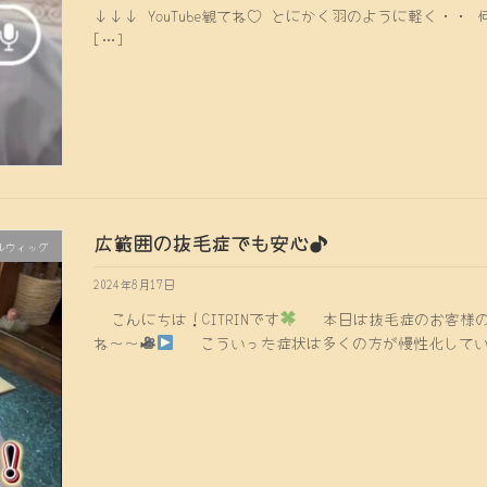
↓↓↓ YouTube観てね♡ とにかく羽のように軽く・
[…]
広範囲の抜毛症でも安心♪
ルウィッグ
2024年8月17日
こんにちは！CITRINです
本日は抜毛症のお客様の
ね〜〜
こういった症状は多くの方が慢性化している