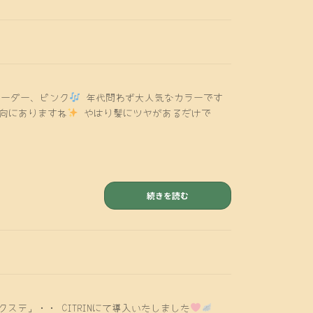
ーダー、ピンク
年代問わず大人気なカラーです
向にありますね
やはり髪にツヤがあるだけで
続きを読む
ステ」・・ CITRINにて導入いたしました