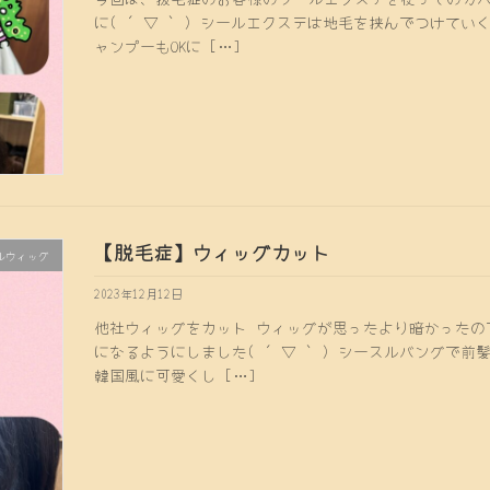
に( ´ ▽ ` ) シールエクステは地毛を挟んでつけ
ャンプーもOKに […]
【脱毛症】ウィッグカット
ルウィッグ
2023年12月12日
他社ウィッグをカット ウィッグが思ったより暗かったの
になるようにしました( ´ ▽ ` ) シースルバングで
韓国風に可愛くし […]