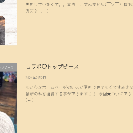
更新していなくて。。本当、、すみません(￣∇￣) 抜
真にな […]
コラボ♡トップピース
ップピース
2024年2月2日
なかなかホームページのblogが更新できてなくてすみません。。
最新の私を確認する事ができます！！ 今回★ついにできち
[…]