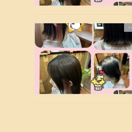
フ
投
稿