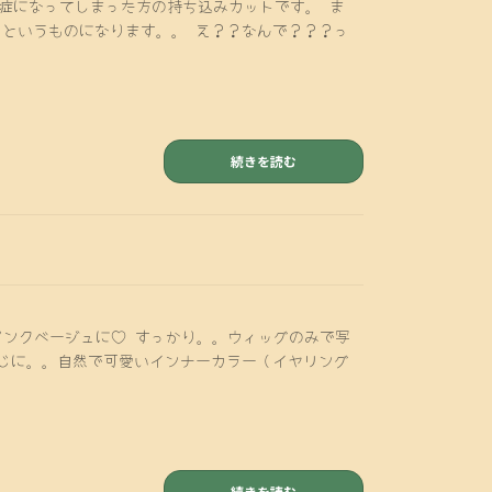
毛症になってしまった方の持ち込みカットです。 ま
というものになります。。 え？？なんで？？？っ
続きを読む
ピンクベージュに♡ すっかり。。ウィッグのみで写
んな感じに。。自然で可愛いインナーカラー（イヤリング
続きを読む