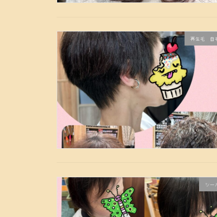
再生毛 自
シー