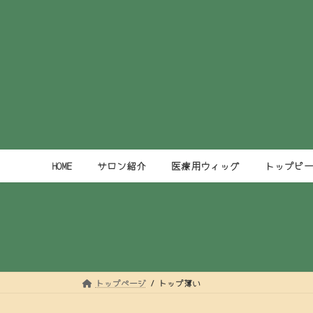
コ
ナ
ン
ビ
テ
ゲ
ン
ー
ツ
シ
へ
ョ
ス
ン
キ
に
ッ
移
プ
動
HOME
サロン紹介
医療用ウィッグ
トップピ
トップページ
トップ薄い