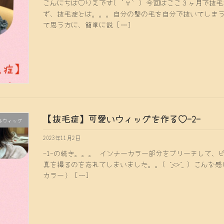
こんにちは♡りえです( ´∀｀) 今回はここ３ヶ月で抜
ず、抜毛症とは。。。自分の髪の毛を自分で抜いてしまう
て思う方に、簡単に説 […]
【抜毛症】可愛いウィッグを作る♡-2-
ルウィッグ
2023年11月2日
-1-の続き。。。 インナーカラー部分をブリーチして、
真を撮るのを忘れてしまいました。。( ˊ̱˂˃ˋ̱ ) こ
カラー） […]