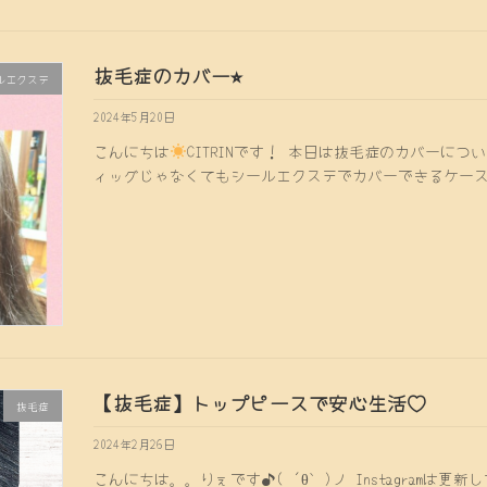
抜毛症のカバー⭐︎
ルエクステ
2024年5月20日
こんにちは
CITRINです！ 本日は抜毛症のカバーにつ
ィッグじゃなくてもシールエクステでカバーできるケー
【抜毛症】トップピースで安心生活♡
抜毛症
2024年2月26日
こんにちは。。りぇです♪( ´θ｀)ノ Instagram