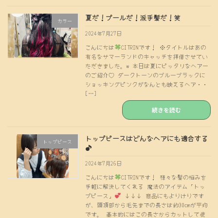
夏だ！プールだ！派手髪だ！笑
カラー
2024年7月27日
こんにちは
CITRINです！ ※タイトルはあの
有名なサマーランドのキャッチを拝借させてい
ただきました。w 本日は夏にピッタリなヘアー
のご紹介♡ ダークトーンのブルーブラックに
ショッキングピンクがなんとも映えるヘア・・
[…]
続きを読む
トップピースはどんなヘアにも適合する
トップピース
♪
2024年7月26日
こんにちは
CITRINです！ 様々な髪の悩みを
手軽に解決してくれる 魔法のアイテム「トッ
プピース」
↓↓↓ 商品にもよりけりです
が、頭頂部から毛先までの長さは約30cmが平均
です。 基本的にはこの長さからカットして使