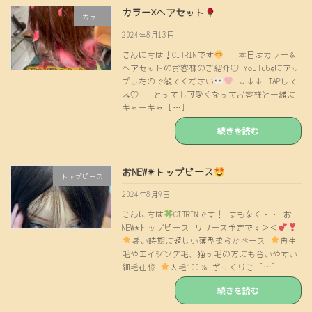
カラー×ヘアセット
カラー
2024年8月13日
こんにちは！CITRINです
本日はカラー＆
ヘアセットのお客様のご紹介♡ YouTubeにアッ
プしたので観てください
↓↓↓ TAPして
ね♡ とっても可愛くなってお客様と一緒に
キャーキャ […]
続きを読む
おNEW✴︎トップピース
トップピース
2024年8月9日
こんにちは
CITRINです！ まもなく・・ お
NEW⭐︎トップピース リリース予定です＞＜
暑い時期に嬉しい薄型柔らかベース
再生
毛やエイジング毛、猫っ毛の方にも合いやすい
細毛仕様
人毛100％ ざっくりこ […]
続きを読む