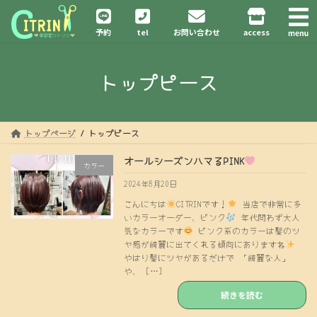
コ
ナ
ン
ビ
予約
tel
お問い合わせ
access
テ
ゲ
ン
ー
ツ
シ
トップピース
へ
ョ
ス
ン
キ
に
ッ
移
プ
動
トップページ
トップピース
オールシーズンハマるPINK
カラー
2024年8月20日
こんにちは
CITRINです！
当店で非常に多
いカラーオーダー、ピンク
年代問わず大人
気なカラーです
ピンク系のカラーは髪のツ
ヤ感が綺麗に出てくれる傾向にありますね
やはり髪にツヤがあるだけで 「綺麗な人」
や、 […]
続きを読む