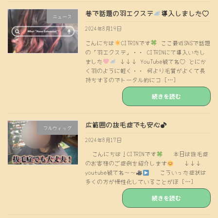
巷で話題の羽エクステ
導入しました♡
ニュース
2024年8月19日
こんにちは
CITRINです
ここ最近SNSで話題
の「羽エクステ」・・ CITRINにて導入いたし
ました
↓↓↓ YouTube観てね♡ とにか
く羽のように軽く・・ 何より毛質がよくて長
持ちするのでトータル的にコ […]
続きを読む
広範囲の抜毛症でも安心♪
フルウィッグ
2024年8月17日
こんにちは！CITRINです
本日は抜毛症
のお客様のご症例を紹介します
↓↓↓
youtube観てね〜〜
こういった症状は
多くの方が慢性化していることがほ […]
続きを読む