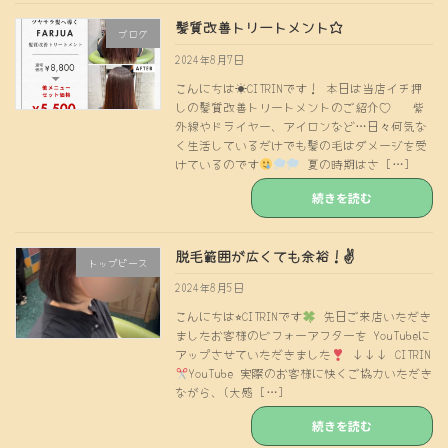
髪質改善トリートメント☆
ブログ
2024年8月7日
こんにちは☀CITRINです！ 本日は当店イチ押
しの髪質改善トリートメントのご紹介♡ 紫
外線やドライヤー、アイロンなど…日々何気な
く生活しているだけでも髪の毛はダメージを受
けているのです
夏の時期はさ […]
続きを読む
脱毛範囲が広くても余裕！✌️
トップピース
2024年8月5日
こんにちは⭐︎CITRINです
先日ご来店いただき
ましたお客様のビフォーアフターを YouTubeに
アップさせていただきました
↓↓↓ CITRIN
YouTube 実際のお客様に快くご協力いただき
ながら、(大感 […]
続きを読む