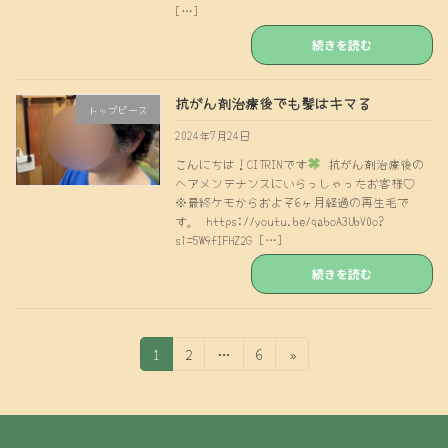
[…]
続きを読む
抗がん剤治療後でも髪はキマる
トップピース
2024年7月24日
こんにちは！CITRINです
抗がん剤治療後の
ヘアメンテナンスにいらっしゃったお客様♡
※最終ケモからおよそ6ヶ月経過の再生毛で
す。 https://youtu.be/qaboA3UbV0o?
si=5W9fIFHZ2G […]
続きを読む
投
固
固
固
1
2
…
6
»
定
定
定
稿
ペ
ペ
ペ
の
ー
ー
ー
ジ
ジ
ジ