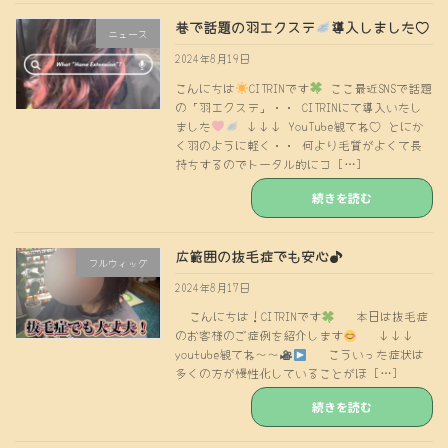
巷で話題の羽エクステ
導入しました♡
ニュース
2024年8月19日
こんにちは
CITRINです
ここ最近SNSで話題
の「羽エクステ」・・ CITRINにて導入いたし
ました
↓↓↓ YouTube観てね♡ とにか
く羽のように軽く・・ 何より毛質がよくて長
持ちするのでトータル的にコ […]
続きを読む
広範囲の抜毛症でも安心♪
フルウィッグ
2024年8月17日
こんにちは！CITRINです
本日は抜毛症
のお客様のご症例を紹介します
↓↓↓
youtube観てね〜〜
こういった症状は
多くの方が慢性化していることがほ […]
続きを読む