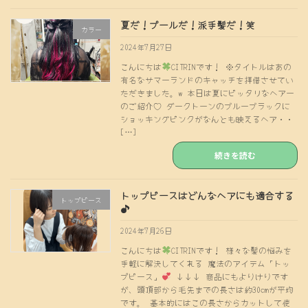
夏だ！プールだ！派手髪だ！笑
カラー
2024年7月27日
こんにちは
CITRINです！ ※タイトルはあの
有名なサマーランドのキャッチを拝借させてい
ただきました。w 本日は夏にピッタリなヘアー
のご紹介♡ ダークトーンのブルーブラックに
ショッキングピンクがなんとも映えるヘア・・
[…]
続きを読む
トップピースはどんなヘアにも適合する
トップピース
♪
2024年7月26日
こんにちは
CITRINです！ 様々な髪の悩みを
手軽に解決してくれる 魔法のアイテム「トッ
プピース」
↓↓↓ 商品にもよりけりです
が、頭頂部から毛先までの長さは約30cmが平均
です。 基本的にはこの長さからカットして使