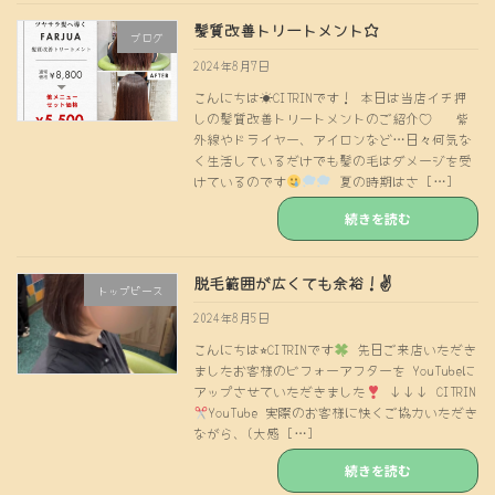
髪質改善トリートメント☆
ブログ
2024年8月7日
こんにちは☀CITRINです！ 本日は当店イチ押
しの髪質改善トリートメントのご紹介♡ 紫
外線やドライヤー、アイロンなど…日々何気な
く生活しているだけでも髪の毛はダメージを受
けているのです
夏の時期はさ […]
続きを読む
脱毛範囲が広くても余裕！✌️
トップピース
2024年8月5日
こんにちは⭐︎CITRINです
先日ご来店いただき
ましたお客様のビフォーアフターを YouTubeに
アップさせていただきました
↓↓↓ CITRIN
YouTube 実際のお客様に快くご協力いただき
ながら、(大感 […]
続きを読む