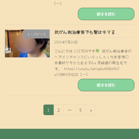
[…]
続きを読む
抗がん剤治療後でも髪はキマる
トップピース
2024年7月24日
こんにちは！CITRINです
抗がん剤治療後の
ヘアメンテナンスにいらっしゃったお客様♡
※最終ケモからおよそ6ヶ月経過の再生毛で
す。 https://youtu.be/qaboA3UbV0o?
si=5W9fIFHZ2G […]
続きを読む
投
固
固
固
1
2
…
5
»
定
定
定
稿
ペ
ペ
ペ
の
ー
ー
ー
ジ
ジ
ジ