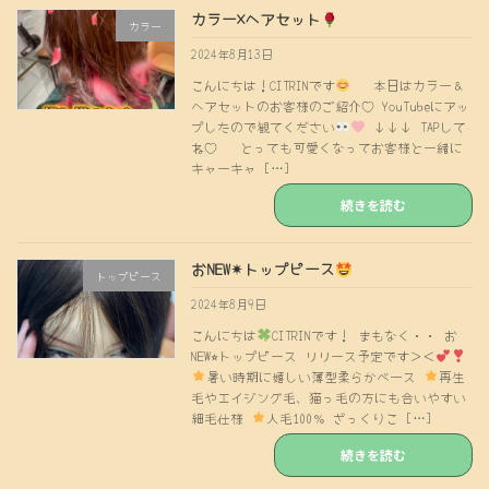
カラー×ヘアセット
カラー
2024年8月13日
こんにちは！CITRINです
本日はカラー＆
ヘアセットのお客様のご紹介♡ YouTubeにアッ
プしたので観てください
↓↓↓ TAPして
ね♡ とっても可愛くなってお客様と一緒に
キャーキャ […]
続きを読む
おNEW✴︎トップピース
トップピース
2024年8月9日
こんにちは
CITRINです！ まもなく・・ お
NEW⭐︎トップピース リリース予定です＞＜
暑い時期に嬉しい薄型柔らかベース
再生
毛やエイジング毛、猫っ毛の方にも合いやすい
細毛仕様
人毛100％ ざっくりこ […]
続きを読む