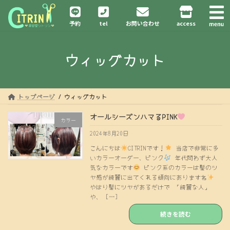
コ
ナ
ン
ビ
予約
tel
お問い合わせ
access
テ
ゲ
ン
ー
ツ
シ
ウィッグカット
へ
ョ
ス
ン
キ
に
ッ
移
プ
動
トップページ
ウィッグカット
オールシーズンハマるPINK
カラー
2024年8月20日
こんにちは
CITRINです！
当店で非常に多
いカラーオーダー、ピンク
年代問わず大人
気なカラーです
ピンク系のカラーは髪のツ
ヤ感が綺麗に出てくれる傾向にありますね
やはり髪にツヤがあるだけで 「綺麗な人」
や、 […]
続きを読む