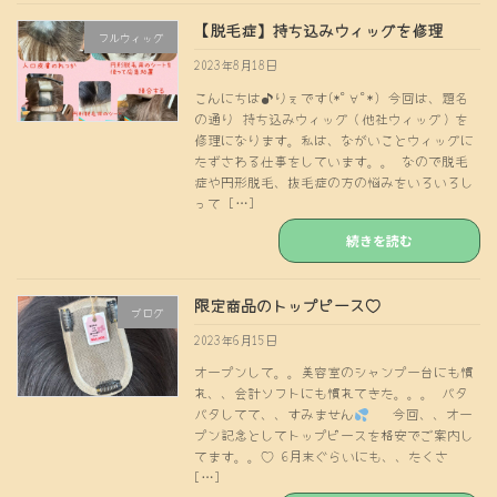
【脱毛症】持ち込みウィッグを修理
フルウィッグ
2023年8月18日
こんにちは♪りぇです(*ﾟ∀ﾟ*) 今回は、題名
の通り 持ち込みウィッグ（他社ウィッグ）を
修理になります。私は、ながいことウィッグに
たずさわる仕事をしています。。 なので脱毛
症や円形脱毛、抜毛症の方の悩みをいろいろし
って […]
続きを読む
限定商品のトップピース♡
ブログ
2023年6月15日
オープンして。。美容室のシャンプー台にも慣
れ、、会計ソフトにも慣れてきた。。。 バタ
バタしてて、、すみません
今回、、オー
プン記念としてトップピースを格安でご案内し
てます。。♡ 6月末ぐらいにも、、たくさ
[…]