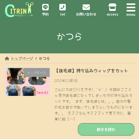
コ
ナ
ン
ビ
予約
tel
お問い合わせ
access
テ
ゲ
ン
ー
ツ
シ
かつら
へ
ョ
ス
ン
キ
に
ッ
移
プ
動
トップページ
かつら
【抜毛症】持ち込みウィッグをカット
トップピース
2023年12月5日
こんにちは♡りえです( ´∀｀) 今回はここ３
ヶ月で抜毛症になってしまった方の持ち込みカ
ットです。 まず、抜毛症とは。。。自分の髪
の毛を自分で抜いてしまうというものになりま
す。。 え？？なんで？？？って思う方に、簡
単に説 […]
続きを読む