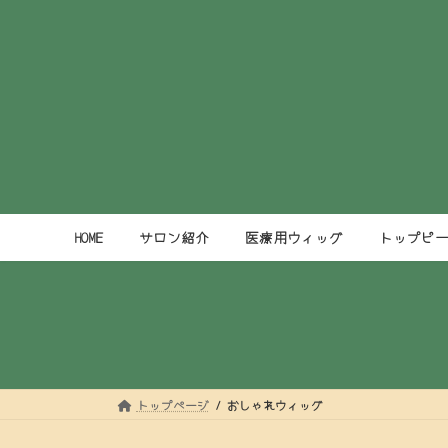
コ
ナ
ン
ビ
テ
ゲ
ン
ー
ツ
シ
へ
ョ
ス
ン
キ
に
ッ
移
プ
動
HOME
サロン紹介
医療用ウィッグ
トップピ
トップページ
おしゃれウィッグ