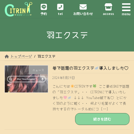
コ
ナ
ン
ビ
予約
tel
お問い合わせ
access
テ
ゲ
ン
ー
ツ
シ
羽エクステ
へ
ョ
ス
ン
キ
に
ッ
移
プ
動
トップページ
羽エクステ
巷で話題の羽エクステ
導入しました♡
ニュース
2024年8月19日
こんにちは
CITRINです
ここ最近SNSで話題
の「羽エクステ」・・ CITRINにて導入いたし
ました
↓↓↓ YouTube観てね♡ とにか
く羽のように軽く・・ 何より毛質がよくて長
持ちするのでトータル的にコ […]
続きを読む