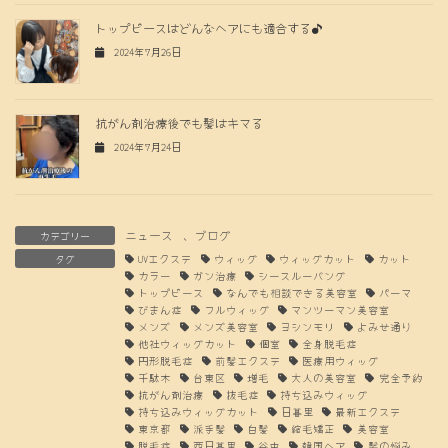
トップピースはどんなヘアにも適合する♪
2024年7月26日
抗がん剤治療後でも髪はキマる
2024年7月24日
ニュース
、
ブログ
カテゴリー
タグ
UVエクステ
ウィッグ
ウィッグカット
カット
カラー
ガン治療
シースルーバング
トップピース
なんでも相談できる美容室
パーマ
びまん症
フルウィッグ
マンツーマン美容室
メンズ
メンズ美容室
ヨシンモリ
よみせ通り
他社ウィッグカット
個室
全身脱毛症
円形脱毛症
前髪エクステ
医療用ウィッグ
千駄木
台東区
増毛
大人の美容室
完全予約
抗がん剤治療
抜毛症
持ち込みウィッグ
持ち込みウィッグカット
日暮里
最新エクステ
東京都
派手髪
白髪
縮毛矯正
美容室
脱毛症
西日暮里
谷中
韓国ヘア
髪の悩み