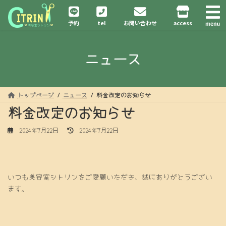
コ
ナ
ン
ビ
予約
tel
お問い合わせ
access
テ
ゲ
ン
ー
ツ
シ
ニュース
へ
ョ
ス
ン
キ
に
ッ
移
プ
動
トップページ
ニュース
料金改定のお知らせ
料金改定のお知らせ
最
2024年7月22日
2024年7月22日
終
更
新
日
時
いつも美容室シトリンをご愛顧いただき、誠にありがとうござい
:
ます。