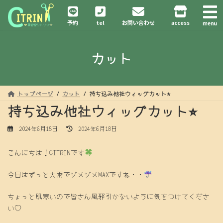
コ
ナ
ン
ビ
予約
tel
お問い合わせ
access
テ
ゲ
ン
ー
ツ
シ
カット
へ
ョ
ス
ン
キ
に
ッ
移
プ
動
トップページ
カット
持ち込み他社ウィッグカット⭐︎
持ち込み他社ウィッグカット⭐︎
最
2024年6月18日
2024年6月18日
終
更
こんにちは！CITRINです
新
日
時
今日はずっと大雨でジメジメMAXですね・・
:
ちょっと肌寒いので皆さん風邪引かないように気をつけてくださ
い♡