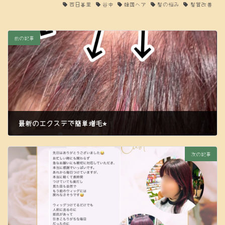
西日暮里
谷中
韓国ヘア
髪の悩み
髪質改善
前の記事
最新のエクステで簡単増毛⭐︎
2024年6月15日
次の記事