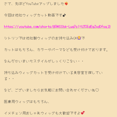
さて、先ほどYouTubeアップしました
今回は他社ウィッグカット動画です♪
https://youtube.com/shorts/8GMSSbk-Lug?si=UJC6zEgZxdDfsgj3
シトリンでは他社製ウィッグのお持ち込みOK
で
カットはもちろん、カラーやパーマなども受け付けております。
なんだかいまいちスタイルがしっくりこない・・
持ち込みウィッグカットを受け付けている美容室を探してい
る・・
など、ございましたらお気軽にお問い合わせくださいね♡
医療用ウィッグはもちろん、
イメチェン用おしゃれウィッグも大歓迎ですよ