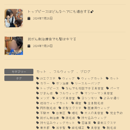
トップピースはどんなヘアにも適合する♪
2024年7月26日
抗がん剤治療後でも髪はキマる
2024年7月24日
カット
、
フルウィッグ
、
ブログ
カテゴリー
タグ
UVエクステ
ウィッグ
ウィッグカット
カット
カラー
ガン治療
シースルーバング
トップピース
なんでも相談できる美容室
パーマ
びまん症
フルウィッグ
マンツーマン美容室
メンズ
メンズ美容室
ヨシンモリ
よみせ通り
他社ウィッグカット
個室
全身脱毛症
円形脱毛症
前髪エクステ
医療用ウィッグ
千駄木
台東区
増毛
大人の美容室
完全予約
抗がん剤治療
抜毛症
持ち込みウィッグ
持ち込みウィッグカット
日暮里
最新エクステ
東京都
派手髪
縮毛矯正
美容室
脱毛症