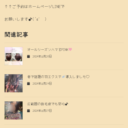
↑↑ご予約はホームページLINEで
お願いします♪(´ε｀ )
関連記事
オールシーズンハマるPINK
2024年8月20日
巷で話題の羽エクステ
導入しました♡
2024年8月19日
広範囲の抜毛症でも安心♪
2024年8月17日