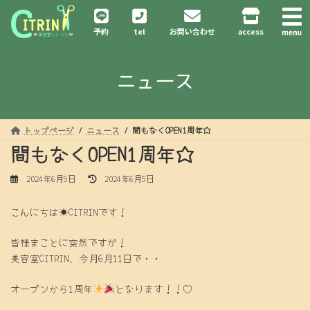
コ
ナ
ン
ビ
予約
tel
お問い合わせ
access
テ
ゲ
ン
ー
ツ
シ
ニュース
へ
ョ
ス
ン
キ
に
ッ
移
プ
動
トップページ
ニュース
間もなくOPEN1周年☆
間もなくOPEN1周年☆
最
2024年6月5日
2024年6月5日
終
更
こんにちは☀CITRINです！
新
日
時
皆様まことに突然ですが！
:
美容室CITRIN、今月6月11日で・・
オープンから1周年
となります！！♡