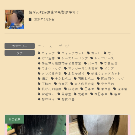
抗がん剤治療後でも髪はキマる
2024年7月24日
ニュース
、
ブログ
カテゴリー
タグ
ウィッグ
ウィッグカット
カット
カラー
ガン治療
シースルーバング
トップピース
なんでも相談できる美容室
パーマ
びまん症
フルウィッグ
マンツーマン美容室
メンズ
メンズ美容室
よみせ通り
他社ウィッグカット
個室
全身脱毛症
円形脱毛症
医療用ウィッグ
千駄木
台東区
大人の美容室
完全予約
抗がん剤治療
抜毛症
日暮里
東京都
派手髪
縮毛矯正
美容室
脱毛症
西日暮里
谷中
髪の悩み
髪質改善
前の記事