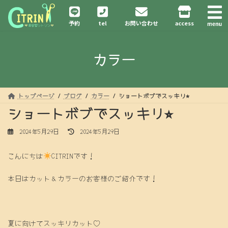
コ
ナ
ン
ビ
予約
tel
お問い合わせ
access
テ
ゲ
ン
ー
ツ
シ
カラー
へ
ョ
ス
ン
キ
に
ッ
移
プ
動
トップページ
ブログ
カラー
ショートボブでスッキリ⭐︎
ショートボブでスッキリ⭐︎
最
2024年5月29日
2024年5月29日
終
更
こんにちは
CITRINです！
新
日
時
本日はカット＆カラーのお客様のご紹介です！
:
夏に向けてスッキリカット♡