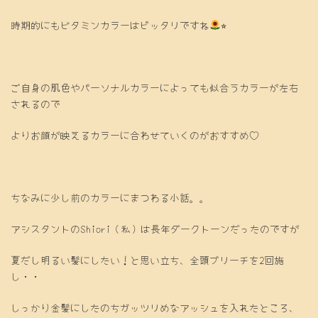
時期的にもビタミンカラーはピッタリですね
⭐︎
ご自身の肌色やパーソナルカラーによっても似合うカラーが左右
されるので
よりお顔が映えるカラーに合わせていくのがおすすめ♡
ちなみに少し前のカラーにまつわる小話。。
アシスタントのShiori（私）は長年ダークトーンだったのですが
夏だし明るい髪にしたい！と思い立ち、全頭ブリーチを2回施
し・・
しっかり金髪にしたのちガッツリめなアッシュを入れたところ、