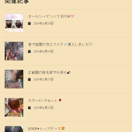
関連記事
オールシーズンハマるPINK
2024年8月20日
巷で話題の羽エクステ
導入しました♡
2024年8月19日
広範囲の抜毛症でも安心♪
2024年8月17日
カラー×ヘアセット
2024年8月13日
おNEW✴︎トップピース