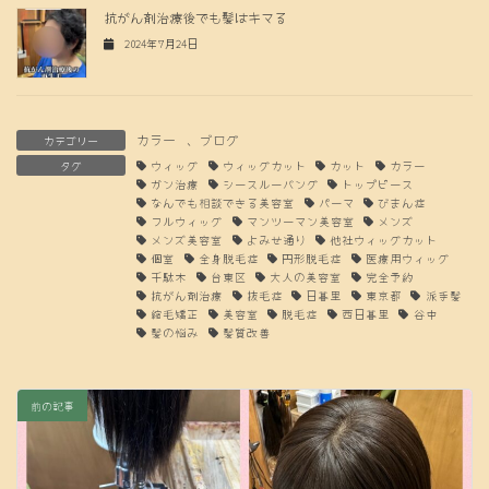
抗がん剤治療後でも髪はキマる
2024年7月24日
カラー
、
ブログ
カテゴリー
タグ
ウィッグ
ウィッグカット
カット
カラー
ガン治療
シースルーバング
トップピース
なんでも相談できる美容室
パーマ
びまん症
フルウィッグ
マンツーマン美容室
メンズ
メンズ美容室
よみせ通り
他社ウィッグカット
個室
全身脱毛症
円形脱毛症
医療用ウィッグ
千駄木
台東区
大人の美容室
完全予約
抗がん剤治療
抜毛症
日暮里
東京都
派手髪
縮毛矯正
美容室
脱毛症
西日暮里
谷中
髪の悩み
髪質改善
前の記事