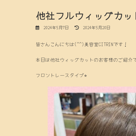
他社フルウィッグカット
最
2024年5月7日
2024年5月20日
終
更
皆さんこんにちは(^^)美容室CITRINです！
新
日
時
本日は他社ウィッグカットのお客様のご紹介
:
フロントレースタイプ⭐︎