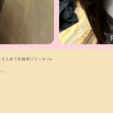
を入れてお顔周りスッキリ⭐︎
に…
！