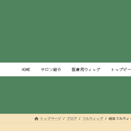
コ
ナ
ン
ビ
テ
ゲ
ン
ー
ツ
シ
へ
ョ
ス
ン
キ
に
ッ
移
プ
動
HOME
サロン紹介
医療用ウィッグ
トップピ
トップページ
ブログ
フルウィッグ
他社フルウィッ