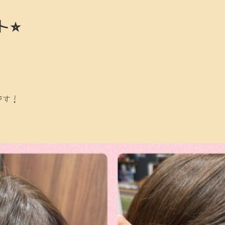
⭐︎
です！