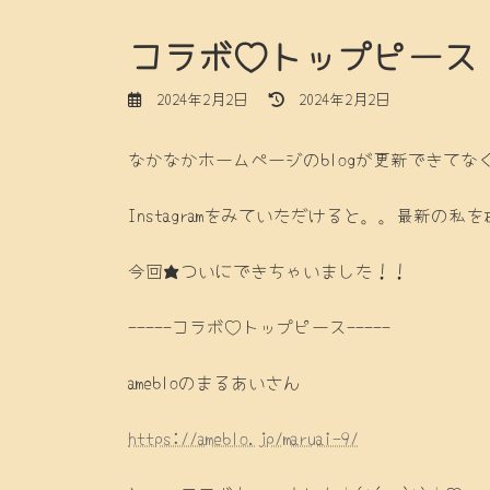
コラボ♡トップピース
最
2024年2月2日
2024年2月2日
終
更
なかなかホームページのblogが更新できてなくて
新
日
時
Instagramをみていただけると。。最新の
:
今回★ついにできちゃいました！！
-----コラボ♡トップピース-----
amebloのまるあいさん
https://ameblo.jp/maruai-9/