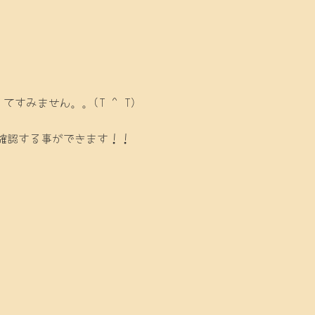
すみません。。(T ^ T)
私を確認する事ができます！！