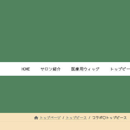
コ
ナ
ン
ビ
テ
ゲ
ン
ー
ツ
シ
へ
ョ
ス
ン
キ
に
ッ
移
プ
動
HOME
サロン紹介
医療用ウィッグ
トップピ
トップページ
トップピース
コラボ♡トップピース