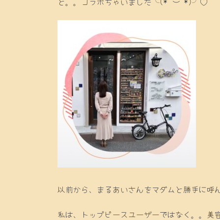
と。。コラボちゃいました╰(*´︶`*)╯♡
以前から、まるあいさんをマダムと勝手に呼
私は、トップピースユーザーではなく。。美