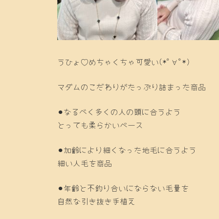
うひょ♡めちゃくちゃ可愛い(*ﾟ∀ﾟ*)
マダムのこだわりがたっぷり詰まった商品
⚫︎なるべく多くの人の頭に合うよう
とっても柔らかいベース
⚫︎加齢により細くなった地毛に合うよう
細い人毛を商品
⚫︎年齢と不釣り合いにならない毛量を
自然な引き抜き手植え