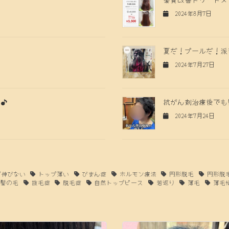
2024年8月7日
夏だ！プールだ！派
2024年7月27日
る♪
抗がん剤治療後でも
2024年7月24日
プ伸びない
トップ薄い
びまん症
ホルモン療法
円形脱毛
円形脱
の髪の毛
抜毛症
脱毛症
自然トップピース
若返り
薄毛
薄毛