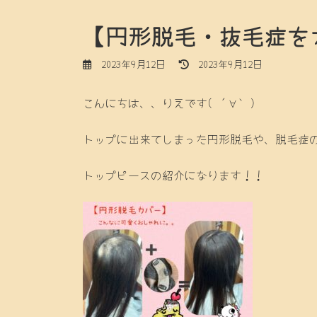
【円形脱毛・抜毛症を
最
2023年9月12日
2023年9月12日
終
更
こんにちは、、りえです( ´∀｀)
新
日
時
トップに出来てしまった円形脱毛や、脱毛症
:
トップピースの紹介になります！！