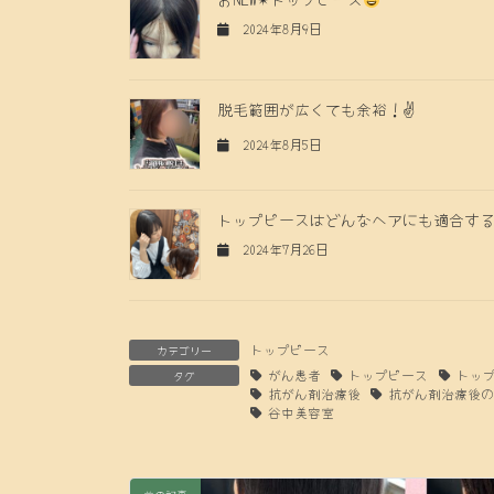
2024年8月9日
脱毛範囲が広くても余裕！✌️
2024年8月5日
トップピースはどんなヘアにも適合す
2024年7月26日
トップピース
カテゴリー
がん患者
トップピース
トッ
タグ
抗がん剤治療後
抗がん剤治療後
谷中美容室