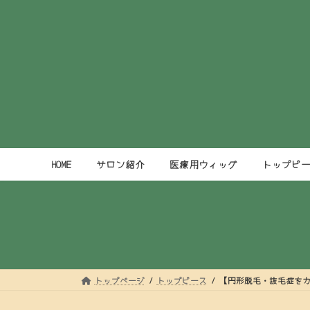
コ
ナ
ン
ビ
テ
ゲ
ン
ー
ツ
シ
へ
ョ
ス
ン
キ
に
ッ
移
プ
動
HOME
サロン紹介
医療用ウィッグ
トップピ
トップページ
トップピース
【円形脱毛・抜毛症を