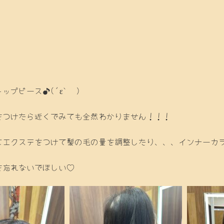
プピース♪(´ε｀ )
をつけたら近くでみても全然わかりません！！！
にエクステをつけて髪の毛の量を調整したり、、、インナーカ
を忘れないでほしい♡