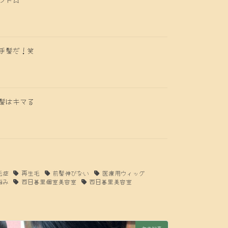
手髪だ！笑
髪はキマる
毛症
再生毛
前髪伸びない
医療用ウィッグ
悩み
西日暮里個室美容室
西日暮里美容室