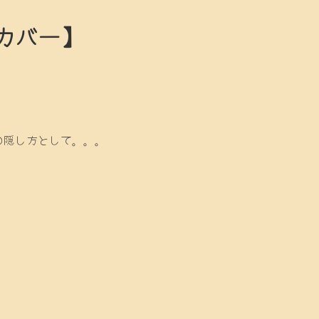
カバー】
の隠し方として。。。