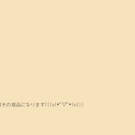
になります(((o(*ﾟ▽ﾟ*)o)))