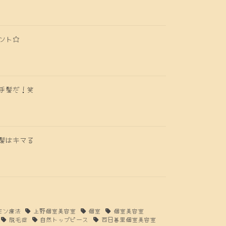
ント☆
手髪だ！笑
髪はキマる
モン療法
上野個室美容室
個室
個室美容室
脱毛症
自然トップピース
西日暮里個室美容室