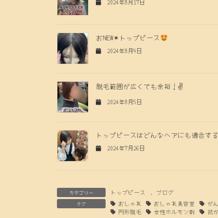
2024年8月17日
おNEW✴︎トップピース
2024年8月9日
脱毛範囲が広くても余裕！✌️
2024年8月5日
トップピースはどんなヘアにも適合す
2024年7月26日
トップピース
、
ブログ
カテゴリー
おしゃれ
おしゃれ美容室
が
タグ
円形脱毛
女性ホルモン剤
抗