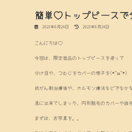
簡単♡トップピースで
最
2023年6月24日
2023年6月24日
終
更
こんにちは♡
新
日
時
今回は、限定商品のトップピースを使って
:
分け目や、つむじをカバーの様子を(*^ω^*)
抗がん剤治療後や、ホルモン療法などでなか
急に出来てしまった、円形脱毛のカバーや抜
まずは、お写真を。。