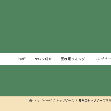
コ
ナ
ン
ビ
テ
ゲ
ン
ー
ツ
シ
へ
ョ
ス
ン
キ
に
ッ
移
プ
動
HOME
サロン紹介
医療用ウィッグ
トップピ
トップページ
トップピース
簡単♡トップピースで