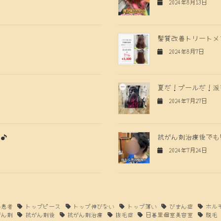
2024年8月13日
髪質改善トリートメ
2024年8月7日
夏だ！プールだ！派
2024年7月27日
る♪
抗がん剤治療後でも
2024年7月24日
ん患者
トップピース
トップ伸びない
トップ薄い
びまん症
ホル
がん剤
抗がん剤後
抗がん剤治療
抜毛症
日暮里個室美容室
脱毛