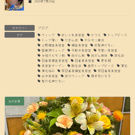
2024年7月24日
ブログ
カテゴリー
タグ
ウィッグ
おしゃれ美容室
かつら
トップピース
トップ薄い
びまん症
ホルモン療法
上野個室美容室
個室美容室
前髪伸びない
医療用ウィッグ
千駄木美容室
可愛い美容室
女性ホルモン剤
抗がん剤
抗がん剤後
抜毛症
日暮里個室美容室
日暮里美容室
更年期
美容室オープン
脱毛症
自然トップピース
薄毛
薄毛悩み
西日暮里個室美容室
西日暮里美容室
谷中美容室
部分ウィッグ
頭皮気になる
髪の毛伸びない
前の記事