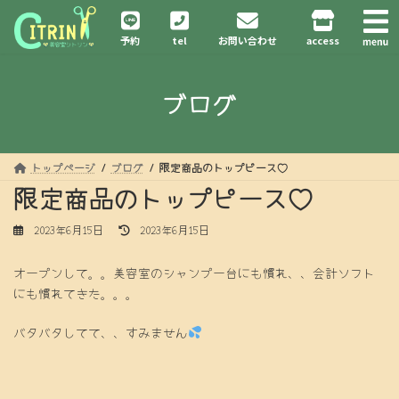
コ
ナ
ン
ビ
予約
tel
お問い合わせ
access
テ
ゲ
ン
ー
ツ
シ
ブログ
へ
ョ
ス
ン
キ
に
ッ
移
プ
動
トップページ
ブログ
限定商品のトップピース♡
限定商品のトップピース♡
最
2023年6月15日
2023年6月15日
終
更
オープンして。。美容室のシャンプー台にも慣れ、、会計ソフト
新
にも慣れてきた。。。
日
時
:
バタバタしてて、、すみません